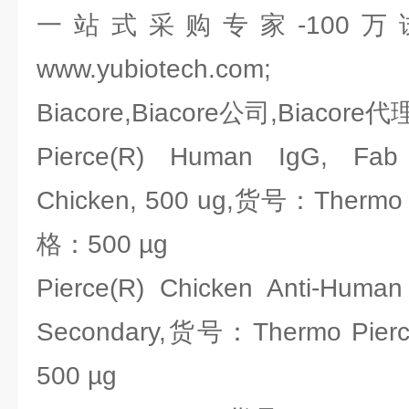
一站式采购专家-100
www.yubiotech.com;
Biacore,Biacore公司,Biacore代
Pierce(R) Human IgG, Fab (
Chicken, 500 ug,货号：Thermo 
格：500 µg
Pierce(R) Chicken Anti-Huma
Secondary,货号：Thermo Pie
500 µg