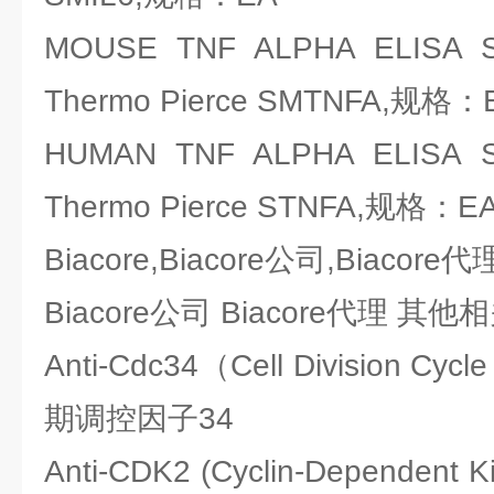
MOUSE TNF ALPHA ELIS
Thermo Pierce SMTNFA,规格：
HUMAN TNF ALPHA ELIS
Thermo Pierce STNFA,规格：E
Biacore,Biacore公司,Biacore代
Biacore公司 Biacore代理 其
Anti-Cdc34（Cell Division Cyc
期调控因子34
Anti-CDK2 (Cyclin-Dependen