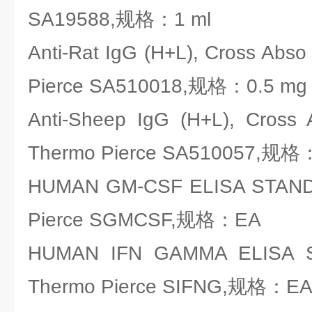
SA19588,规格：1 ml
Anti-Rat IgG (H+L), Cross A
Pierce SA510018,规格：0.5 mg
Anti-Sheep IgG (H+L), Cr
Thermo Pierce SA510057,规格
HUMAN GM-CSF ELISA STA
Pierce SGMCSF,规格：EA
HUMAN IFN GAMMA ELIS
Thermo Pierce SIFNG,规格：E