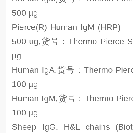
500 µg
Pierce(R) Human IgM (HRP) P
500 ug,货号：Thermo Pierce
µg
Human IgA,货号：Thermo Pie
100 µg
Human IgM,货号：Thermo Pie
100 µg
Sheep IgG, H&L chains (B