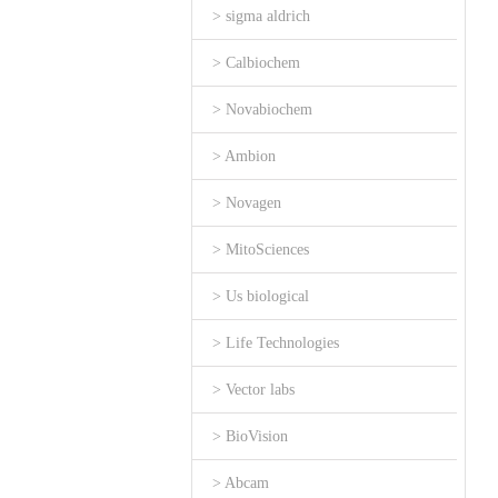
> sigma aldrich
> Calbiochem
> Novabiochem
> Ambion
> Novagen
> MitoSciences
> Us biological
> Life Technologies
> Vector labs
> BioVision
> Abcam