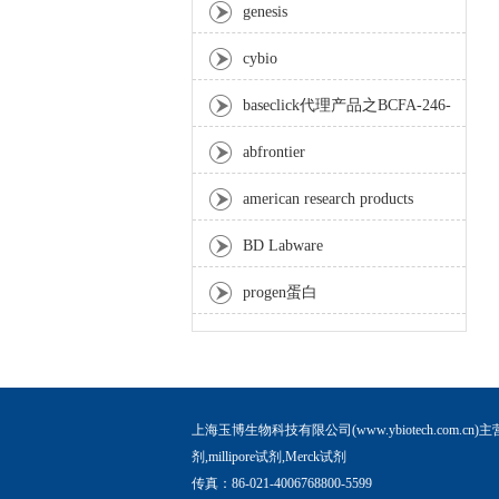
genesis
cybio
baseclick代理产品之BCFA-246-
5mg，Tri-β-GalNAc-PEG3-
abfrontier
Azide
american research products
BD Labware
progen蛋白
上海玉博生物科技有限公司(www.ybiotech.com.cn)主
剂,millipore试剂,Merck试剂
传真：86-021-4006768800-5599