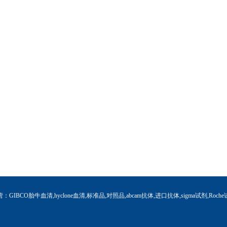
营：GIBCO胎牛血清,hyclone血清,标准品,对照品,abcam抗体,进口抗体,sigma试剂,Roche