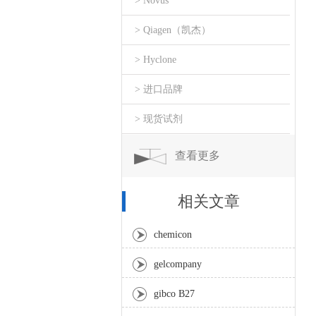
> Novus
> Qiagen（凯杰）
> Hyclone
> 进口品牌
> 现货试剂
查看更多
相关文章
chemicon
gelcompany
gibco B27