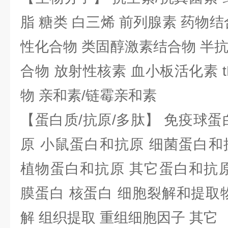
脂 糖类 白三烯 前列腺素 药物结
性化合物 类固醇激素结合物 半
合物 放射性核素 血小板活化素 t
物 亲和素/链霉亲和素
【蛋白质/抗原/多肽】 免疫球蛋
原 小鼠蛋白和抗原 细菌蛋白和
植物蛋白和抗原 其它蛋白和抗原
膜蛋白 核蛋白 细胞裂解和提取
解 组织提取 重组细胞因子 其它