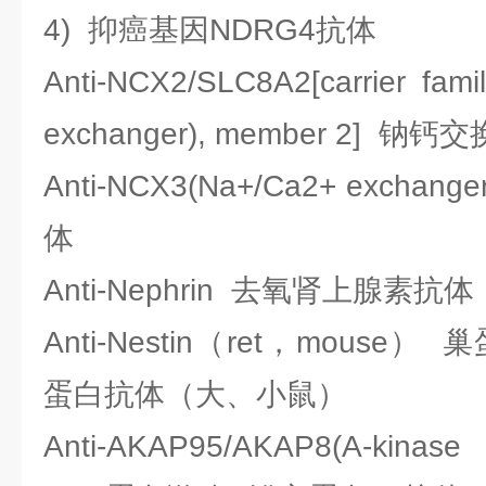
4) 抑癌基因NDRG4抗体
Anti-NCX2/SLC8A2[carrier fami
exchanger), member 2] 钠
Anti-NCX3(Na+/Ca2+ exch
体
Anti-Nephrin 去氧肾上腺素抗体
Anti-Nestin（ret，mous
蛋白抗体（大、小鼠）
Anti-AKAP95/AKAP8(A-kinase