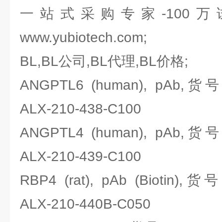
一站式采购专家-100
www.yubiotech.com;
BL,BL公司,BL代理,BL价格;
ANGPTL6 (human), pAb,货号：
ALX-210-438-C100
ANGPTL4 (human), pAb,货号：
ALX-210-439-C100
RBP4 (rat), pAb (Biotin),货
ALX-210-440B-C050