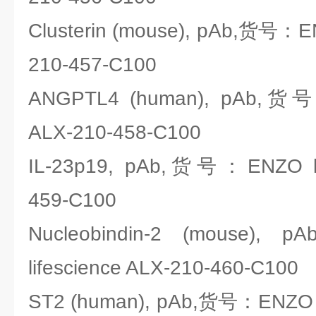
Clusterin (mouse), pAb,货号：EN
210-457-C100
ANGPTL4 (human), pAb,货号：
ALX-210-458-C100
IL-23p19, pAb,货号：ENZO lif
459-C100
Nucleobindin-2 (mouse
lifescience ALX-210-460-C100
ST2 (human), pAb,货号：ENZO li