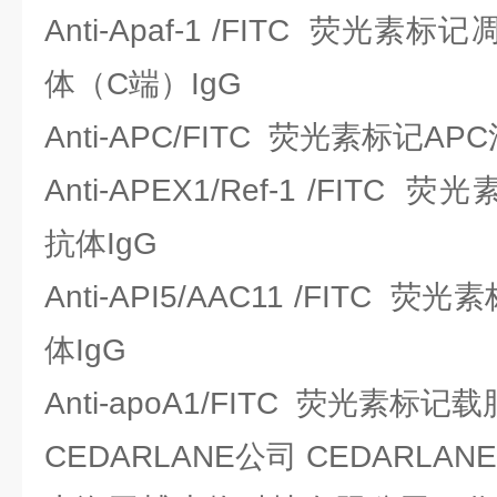
Anti-Apaf-1 /FITC 荧光
体（C端）IgG
Anti-APC/FITC 荧光素标记A
Anti-APEX1/Ref-1 /FIT
抗体IgG
Anti-API5/AAC11 /FITC
体IgG
Anti-apoA1/FITC 荧光素标记
CEDARLANE公司 CEDARLA