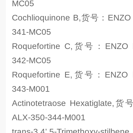
MC05
Cochlioquinone B,货号：ENZO li
341-MC05
Roquefortine C,货号：ENZO lif
342-MC05
Roquefortine E,货号：ENZO lif
343-M001
Actinotetraose Hexatiglate,货
ALX-350-344-M001
trans-3,4’,5-Trimethoxy-