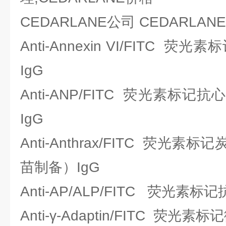
CEDARLANE公司 CEDARL
Anti-Annexin VI/FITC 
IgG
Anti-ANP/FITC 荧光素标
IgG
Anti-Anthrax/FITC 荧光
苗制备）IgG
Anti-AP/ALP/FITC 荧光素
Anti-γ-Adaptin/FITC 荧光