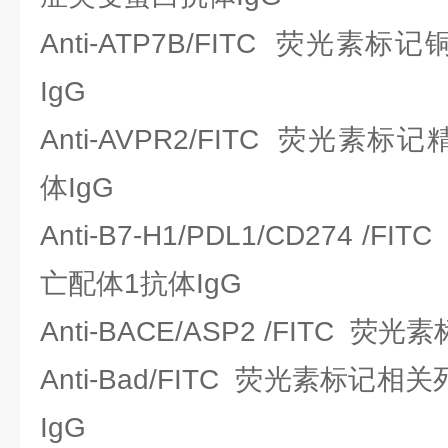
Anti-ATP7B/FITC 荧光
IgG
Anti-AVPR2/FITC 荧光
体IgG
Anti-B7-H1/PDL1/CD274 
亡配体1抗体IgG
Anti-BACE/ASP2 /FITC 
Anti-Bad/FITC 荧光素标记
IgG