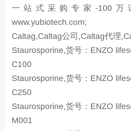
一站式采购专家-100
www.yubiotech.com;
Caltag,Caltag公司,Caltag代理,
Staurosporine,货号：ENZO lifesc
C100
Staurosporine,货号：ENZO lifesc
C250
Staurosporine,货号：ENZO lifesc
M001