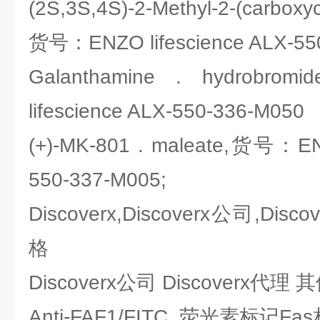
(2S,3S,4S)-2-Methyl-2-(carboxyc
货号：ENZO lifescience ALX-55
Galanthamine . hydrob
lifescience ALX-550-336-M050
(+)-MK-801 . maleate,货号：ENZ
550-337-M005;
Discoverx,Discoverx公司,Disc
格
Discoverx公司 Discoverx代
Anti-FAF1/FITC 荧光素标记F