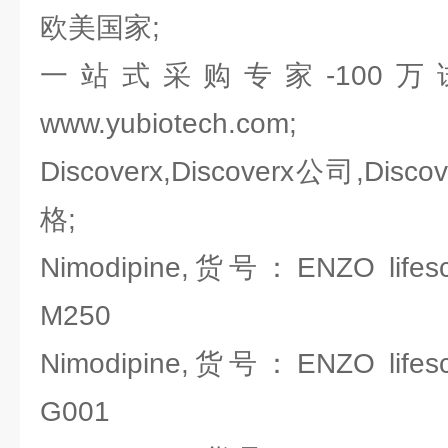
欧美国家;
一站式采购专家-100
www.yubiotech.com;
Discoverx,Discoverx公司,Disc
格;
Nimodipine,货号：ENZO lifesci
M250
Nimodipine,货号：ENZO lifesci
G001