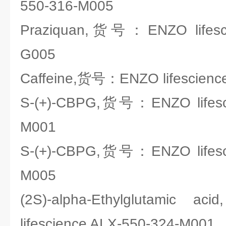
550-316-M005
Praziquan,货号：ENZO lifesci
G005
Caffeine,货号：ENZO lifescienc
S-(+)-CBPG,货号：ENZO lifesci
M001
S-(+)-CBPG,货号：ENZO lifesci
M005
(2S)-alpha-Ethylglutam
lifescience ALX-550-324-M001