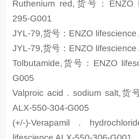
Ruthenium red,货号：ENZO lif
295-G001
JYL-79,货号：ENZO lifescience
JYL-79,货号：ENZO lifescience
Tolbutamide,货号：ENZO lifesc
G005
Valproic acid . sodium salt,
ALX-550-304-G005
(+/-)-Verapamil . hydro
lifescience ALX-550-306-G001