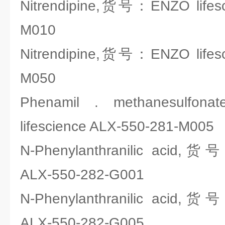
Nitrendipine,货号：ENZO lifesc
M010
Nitrendipine,货号：ENZO lifesc
M050
Phenamil . methanesul
lifescience ALX-550-281-M005
N-Phenylanthranilic acid,货
ALX-550-282-G001
N-Phenylanthranilic acid,货
ALX-550-282-G005