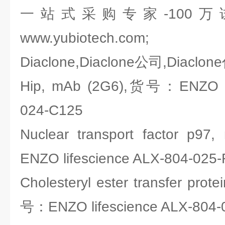
一站式采购专家-100
www.yubiotech.com;
Diaclone,Diaclone公司,Diaclo
Hip, mAb (2G6),货号：ENZO lif
024-C125
Nuclear transport factor p
ENZO lifescience ALX-804-025
Cholesteryl ester transfer pro
号：ENZO lifescience ALX-804-