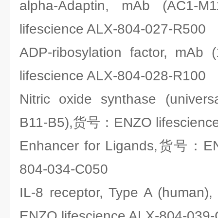
alpha-Adaptin, mAb (A
lifescience ALX-804-027-R500
ADP-ribosylation factor, 
lifescience ALX-804-028-R100
Nitric oxide synthase (univer
B11-B5),货号：ENZO lifescience
Enhancer for Ligands,货号：ENZ
804-034-C050
IL-8 receptor, Type A (huma
ENZO lifescience ALX-804-039