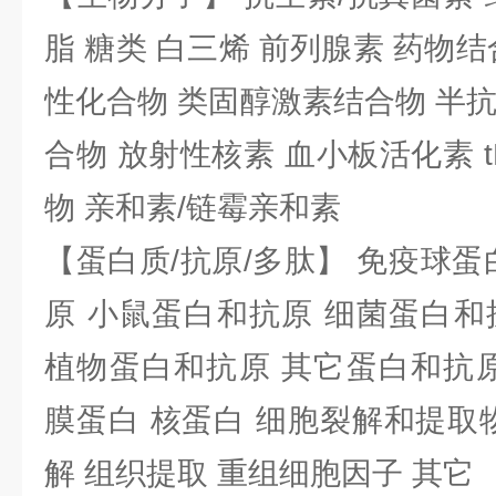
脂 糖类 白三烯 前列腺素 药物结
性化合物 类固醇激素结合物 半
合物 放射性核素 血小板活化素 t
物 亲和素/链霉亲和素
【蛋白质/抗原/多肽】 免疫球蛋
原 小鼠蛋白和抗原 细菌蛋白和
植物蛋白和抗原 其它蛋白和抗原
膜蛋白 核蛋白 细胞裂解和提取
解 组织提取 重组细胞因子 其它