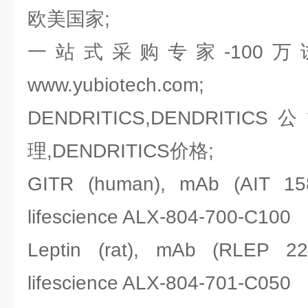
欧美国家;
一站式采购专家-100
www.yubiotech.com;
DENDRITICS,DENDRITICS
理,DENDRITICS价格;
GITR (human), mAb (AI
lifescience ALX-804-700-C100
Leptin (rat), mAb (RL
lifescience ALX-804-701-C050