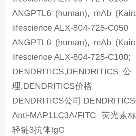
ANGPTL6 (human), mAb (Ka
lifescience ALX-804-725-C050
ANGPTL6 (human), mAb (Ka
lifescience ALX-804-725-C100;
DENDRITICS,DENDRITICS
理,DENDRITICS价格
DENDRITICS公司 DENDRIT
Anti-MAP1LC3A/FITC 
轻链3抗体IgG