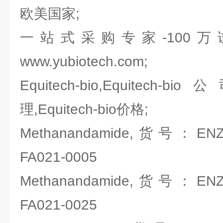
欧美国家;
一站式采购专家-100
www.yubiotech.com;
Equitech-bio,Equitech-bi
理,Equitech-bio价格;
Methanandamide,货号：ENZO 
FA021-0005
Methanandamide,货号：ENZO 
FA021-0025