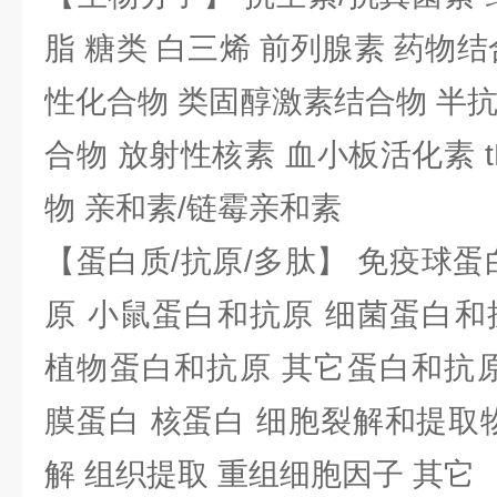
脂 糖类 白三烯 前列腺素 药物结
性化合物 类固醇激素结合物 半
合物 放射性核素 血小板活化素 t
物 亲和素/链霉亲和素
【蛋白质/抗原/多肽】 免疫球蛋
原 小鼠蛋白和抗原 细菌蛋白和
植物蛋白和抗原 其它蛋白和抗原
膜蛋白 核蛋白 细胞裂解和提取
解 组织提取 重组细胞因子 其它