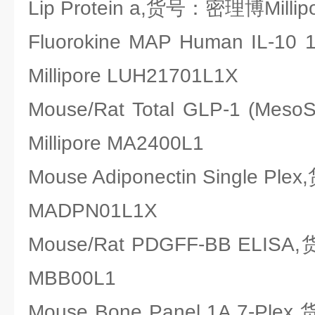
Lip Protein a,货号：密理博Millip
Fluorokine MAP Human IL-
Millipore LUH21701L1X
Mouse/Rat Total GLP-1 (M
Millipore MA2400L1
Mouse Adiponectin Single Pl
MADPN01L1X
Mouse/Rat PDGFF-BB ELISA
MBB00L1
Mouse Bone Panel 1A 7-Ple