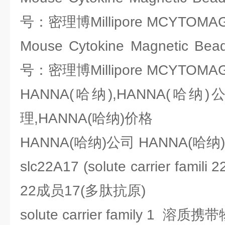
号：密理博Millipore MCYTOMAG
Mouse Cytokine Magnetic Bea
号：密理博Millipore MCYTOMAG
HANNA(哈纳),HANNA(哈纳)
理,HANNA(哈纳)价格
HANNA(哈纳)公司 HANNA(
slc22A17 (solute carrier f
22成员17(多肽抗原)
solute carrier family 1 溶质