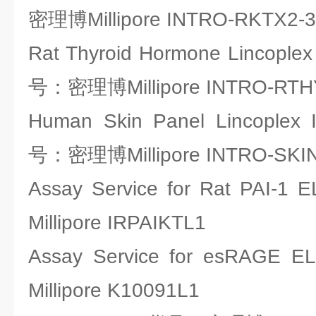
密理博Millipore INTRO-RKTX2-
Rat Thyroid Hormone Lincoplex 
号：密理博Millipore INTRO-RTH
Human Skin Panel Lincoplex I
号：密理博Millipore INTRO-SKI
Assay Service for Rat PA
Millipore IRPAIKTL1
Assay Service for esRA
Millipore K10091L1