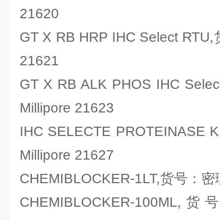
21620
GT X RB HRP IHC Select RT
21621
GT X RB ALK PHOS IHC Se
Millipore 21623
IHC SELECTE PROTEINAS
Millipore 21627
CHEMIBLOCKER-1LT,货号：密理博
CHEMIBLOCKER-100ML,货