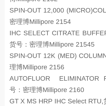
SPIN-OUT 12,000 (MICRO)
密理博Millipore 2154
IHC SELECT CITRATE BUFFER
货号：密理博Millipore 21545
SPIN-OUT 12K (MED) COLU
理博Millipore 2156
AUTOFLUOR ELIMINATOR 
号：密理博Millipore 2160
GT X MS HRP IHC Select RT