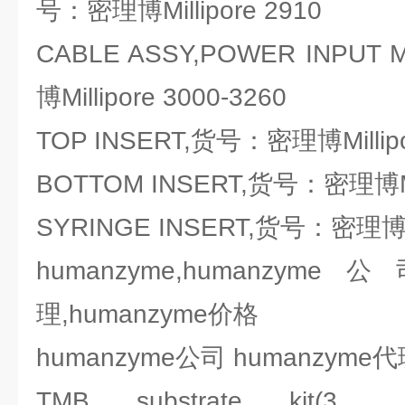
号：密理博Millipore 2910
CABLE ASSY,POWER INPU
博Millipore 3000-3260
TOP INSERT,货号：密理博Millipo
BOTTOM INSERT,货号：密理博Mill
SYRINGE INSERT,货号：密理博Mil
humanzyme,humanzyme
理,humanzyme价格
humanzyme公司 humanzym
TMB substrate 