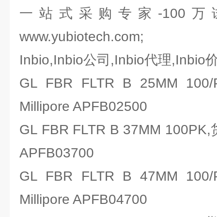
一站式采购专家-100
www.yubiotech.com;
Inbio,Inbio公司,Inbio代理,Inbi
GL FBR FLTR B 25MM 
Millipore APFB02500
GL FBR FLTR B 37MM 100PK
APFB03700
GL FBR FLTR B 47MM 
Millipore APFB04700