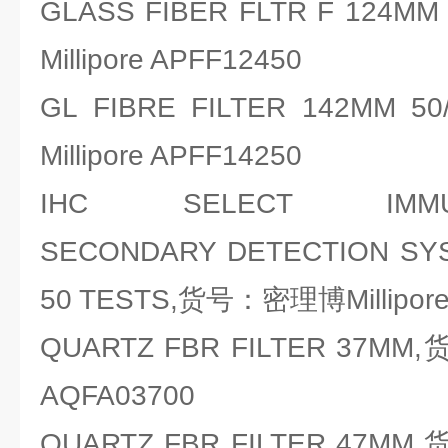
GLASS FIBER FLTR F 12
Millipore APFF12450
GL FIBRE FILTER 142M
Millipore APFF14250
IHC SELECT IMMUNO
SECONDARY DETECTION SYS
50 TESTS,货号：密理博Millipore
QUARTZ FBR FILTER 37MM,
AQFA03700
QUARTZ FBR FILTER 47MM,