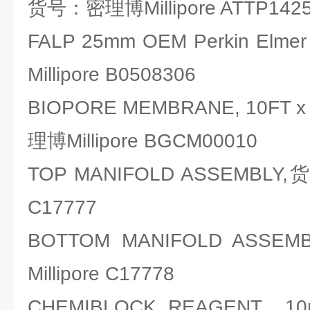
货号：密理博Millipore ATTP142
FALP 25mm OEM Perkin El
Millipore B0508306
BIOPORE MEMBRANE, 10FT 
理博Millipore BGCM00010
TOP MANIFOLD ASSEMBLY,
C17777
BOTTOM MANIFOLD AS
Millipore C17778
CHEMIBLOCK REAGENT