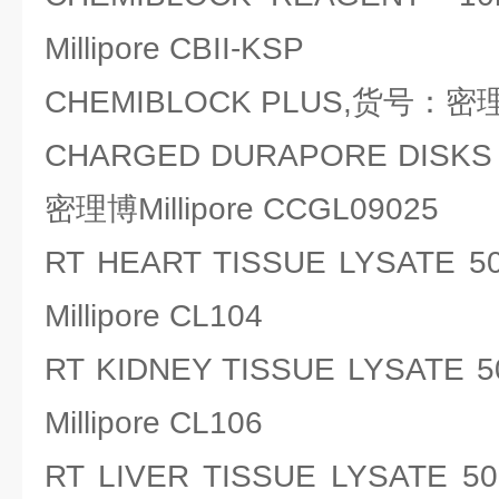
Millipore CBII-KSP
CHEMIBLOCK PLUS,货号：密理博M
CHARGED DURAPORE DISKS
密理博Millipore CCGL09025
RT HEART TISSUE LYSAT
Millipore CL104
RT KIDNEY TISSUE LYSA
Millipore CL106
RT LIVER TISSUE LYSAT