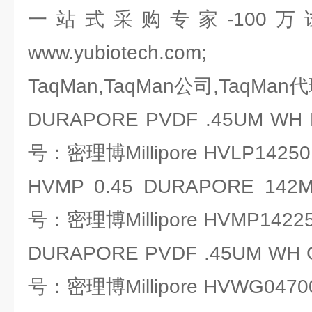
一站式采购专家-100
www.yubiotech.com;
TaqMan,TaqMan公司,TaqMan
DURAPORE PVDF .45UM WH 
号：密理博Millipore HVLP14250
HVMP 0.45 DURAPORE 142M
号：密理博Millipore HVMP1422
DURAPORE PVDF .45UM WH 
号：密理博Millipore HVWG0470