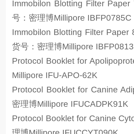
Immobilon Blotting Filter Pape
号：密理博Millipore IBFP0785C
Immobilon Blotting Filter Paper
货号：密理博Millipore IBFP081
Protocol Booklet for Apolipo
Millipore IFU-APO-62K
Protocol Booklet for Canine 
密理博Millipore IFUCADPK91K
Protocol Booklet for Canine 
理博Millipore IFUCCYT090K