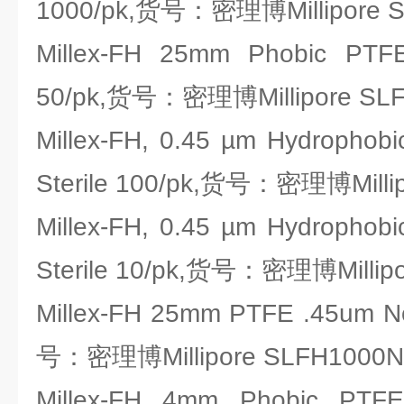
1000/pk,货号：密理博Millipore 
Millex-FH 25mm Phobic PTFE
50/pk,货号：密理博Millipore SL
Millex-FH, 0.45 µm Hydrophob
Sterile 100/pk,货号：密理博Milli
Millex-FH, 0.45 µm Hydrophob
Sterile 10/pk,货号：密理博Millip
Millex-FH 25mm PTFE .45um No
号：密理博Millipore SLFH1000N
Millex-FH 4mm Phobic PTFE 