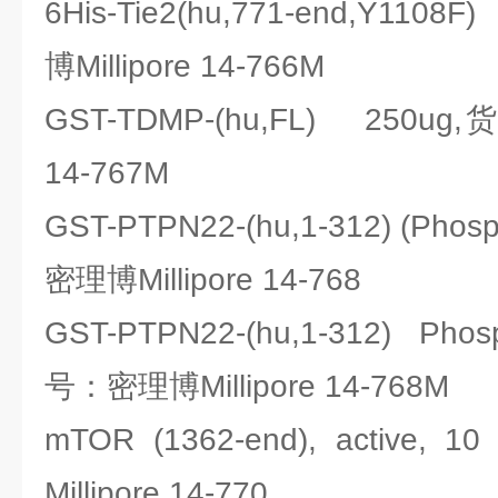
6His-Tie2(hu,771-end,Y11
博Millipore 14-766M
GST-TDMP-(hu,FL) 250ug,
14-767M
GST-PTPN22-(hu,1-312) (Pho
密理博Millipore 14-768
GST-PTPN22-(hu,1-312) Pho
号：密理博Millipore 14-768M
mTOR (1362-end), activ
Millipore 14-770