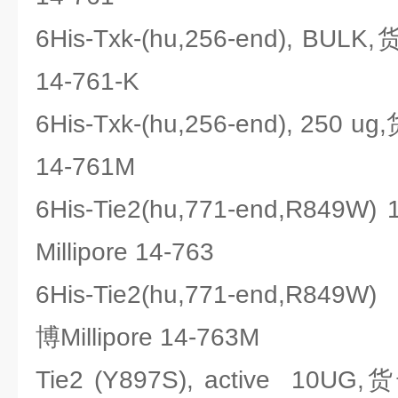
6His-Txk-(hu,256-end), BUL
14-761-K
6His-Txk-(hu,256-end), 250 
14-761M
6His-Tie2(hu,771-end,R8
Millipore 14-763
6His-Tie2(hu,771-end,R8
博Millipore 14-763M
Tie2 (Y897S), active 10U