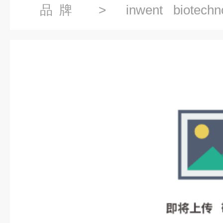
品牌
> inwent biotechn
biotechnologies代理