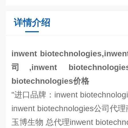
详情介绍
inwent biotechnologies,inwen
司,inwent biotechnolo
biotechnologies价格
"进口品牌：inwent biotechnolog
inwent biotechnologies公司
玉博生物 总代理inwent biotech