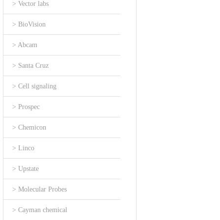
> Vector labs
> BioVision
> Abcam
> Santa Cruz
> Cell signaling
> Prospec
> Chemicon
> Linco
> Upstate
> Molecular Probes
> Cayman chemical