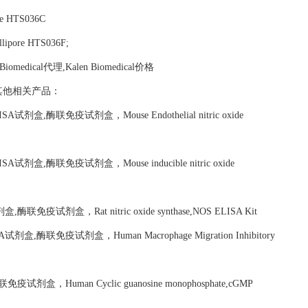
e HTS036C
llipore HTS036F;
n Biomedical代理,Kalen Biomedical价格
l代理 其他相关产品：
酶联免疫试剂盒，Mouse Endothelial nitric oxide
酶联免疫试剂盒，Mouse inducible nitric oxide
剂盒，Rat nitric oxide synthase,NOS ELISA Kit
免疫试剂盒，Human Macrophage Migration Inhibitory
Human Cyclic guanosine monophosphate,cGMP