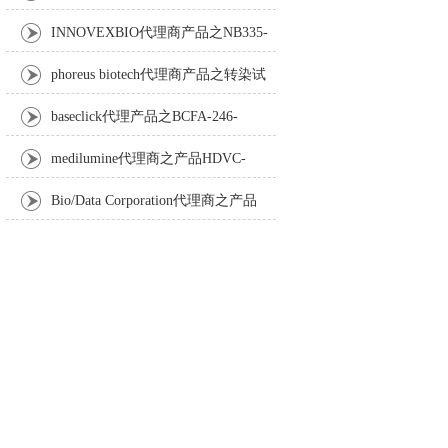
Anti-Turbot IgM monoclonal antibody
INNOVEXBIO代理商产品之NB335-
60-60ML Fc Receptor Blocker – Azide-Free
phoreus biotech代理商产品之转染试
剂BAPtofect-25 5mg kit
baseclick代理产品之BCFA-246-
5mg，Tri-β-GalNAc-PEG3-Azide
medilumine代理商之产品HDVC-
121，Fenestra HDVC动物CT造影剂
Bio/Data Corporation代理商之产品
105997 UPTT™ REAGENT