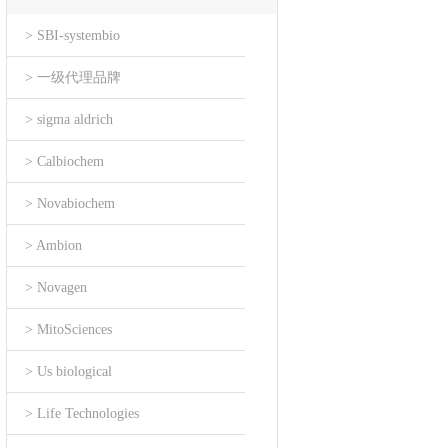
> SBI-systembio
> 一级代理品牌
> sigma aldrich
> Calbiochem
> Novabiochem
> Ambion
> Novagen
> MitoSciences
> Us biological
> Life Technologies