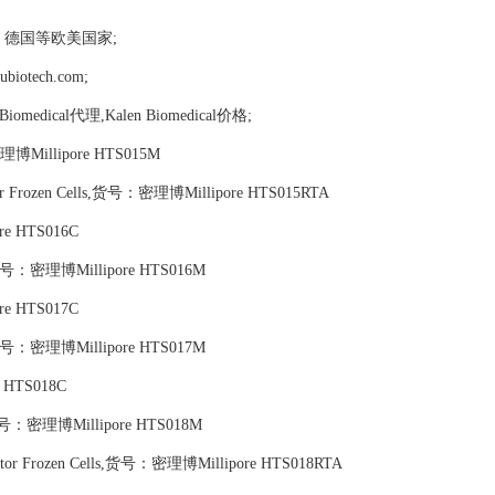
，德国等欧美国家;
tech.com;
n Biomedical代理,Kalen Biomedical价格;
博Millipore HTS015M
tor Frozen Cells,货号：密理博Millipore HTS015RTA
e HTS016C
号：密理博Millipore HTS016M
e HTS017C
号：密理博Millipore HTS017M
 HTS018C
号：密理博Millipore HTS018M
ceptor Frozen Cells,货号：密理博Millipore HTS018RTA