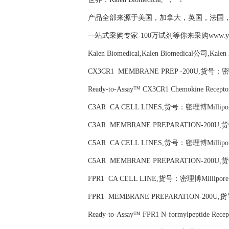
产品全部来源于美国，加拿大，英国，法国
一站式采购专家-100万试剂等你来采购www.yubio
Kalen Biomedical,Kalen Biomedical公司,Kale
CX3CR1 MEMBRANE PREP -200U,货号：密理
Ready-to-Assay™ CX3CR1 Chemokine Recep
C3AR CA CELL LINES,货号：密理博Millipor
C3AR MEMBRANE PREPARATION-200U,货
C5AR CA CELL LINES,货号：密理博Millipor
C5AR MEMBRANE PREPARATION-200U,货
FPR1 CA CELL LINE,货号：密理博Millipore
FPR1 MEMBRANE PREPARATION-200U,货
Ready-to-Assay™ FPR1 N-formylpeptide Re