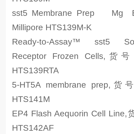
sst5 Membrane Prep M
Millipore HTS139M-K
Ready-to-Assay™ sst5 Som
Receptor Frozen Cells,
HTS139RTA
5-HT5A membrane prep,
HTS141M
EP4 Flash Aequorin Cell Li
HTS142AF