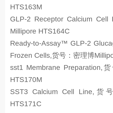
HTS163M
GLP-2 Receptor Calcium 
Millipore HTS164C
Ready-to-Assay™ GLP-2 Glucag
Frozen Cells,货号：密理博Millip
sst1 Membrane Preparatio
HTS170M
SST3 Calcium Cell Line,
HTS171C