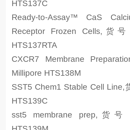
HTS137C
Ready-to-Assay™ CaS Calc
Receptor Frozen Cells,
HTS137RTA
CXCR7 Membrane Prepa
Millipore HTS138M
SST5 Chem1 Stable Cell Lin
HTS139C
sst5 membrane prep,货
HTS139M