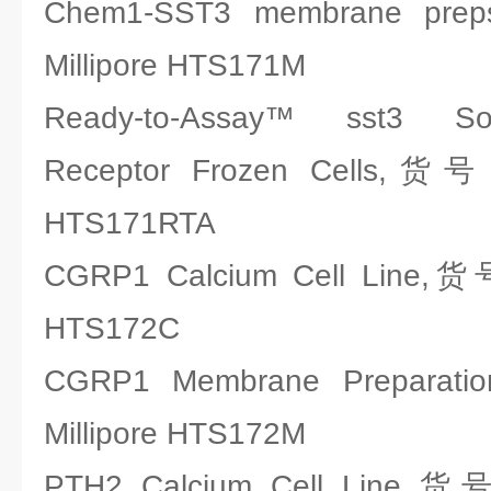
Chem1-SST3 membrane
Millipore HTS171M
Ready-to-Assay™ sst3 Som
Receptor Frozen Cells,
HTS171RTA
CGRP1 Calcium Cell Line
HTS172C
CGRP1 Membrane Prepa
Millipore HTS172M
PTH2 Calcium Cell Line,