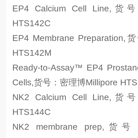
EP4 Calcium Cell Line,
HTS142C
EP4 Membrane Preparation
HTS142M
Ready-to-Assay™ EP4 Prostano
Cells,货号：密理博Millipore HT
NK2 Calcium Cell Line,
HTS144C
NK2 membrane prep,货号