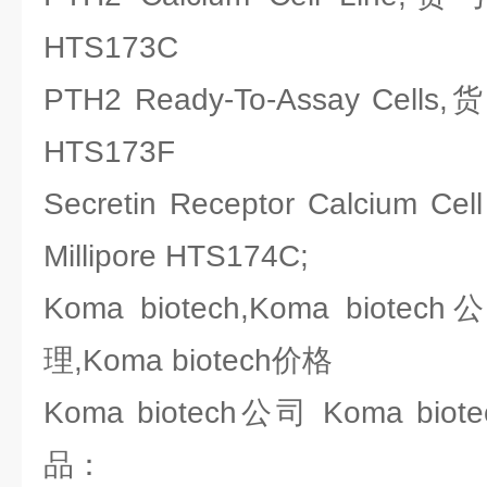
HTS173C
PTH2 Ready-To-Assay Cell
HTS173F
Secretin Receptor Calcium
Millipore HTS174C;
Koma biotech,Koma biotec
理,Koma biotech价格
Koma biotech公司 Koma b
品：