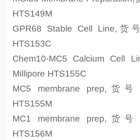
HTS149M
GPR68 Stable Cell Line,
HTS153C
Chem10-MC5 Calcium Ce
Millipore HTS155C
MC5 membrane prep,货号
HTS155M
MC1 membrane prep,货号
HTS156M