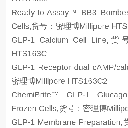
Ready-to-Assay™ BB3 Bombes
Cells,货号：密理博Millipore HT
GLP-1 Calcium Cell Line
HTS163C
GLP-1 Receptor dual cAMP/cal
密理博Millipore HTS163C2
ChemiBrite™ GLP-1 Glucago
Frozen Cells,货号：密理博Millip
GLP-1 Membrane Preparatio