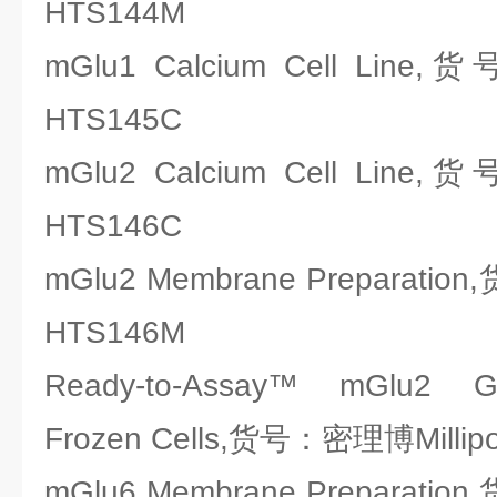
HTS144M
mGlu1 Calcium Cell Line
HTS145C
mGlu2 Calcium Cell Line
HTS146C
mGlu2 Membrane Preparatio
HTS146M
Ready-to-Assay™ mGlu2 Gl
Frozen Cells,货号：密理博Millip
mGlu6 Membrane Preparatio