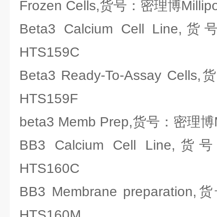
Frozen Cells,货号：密理博Millip
Beta3 Calcium Cell Line
HTS159C
Beta3 Ready-To-Assay Cell
HTS159F
beta3 Memb Prep,货号：密理博Mi
BB3 Calcium Cell Line,
HTS160C
BB3 Membrane preparation
HTS160M