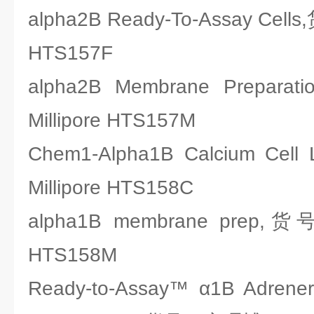
alpha2B Ready-To-Assay Cel
HTS157F
alpha2B Membrane Prep
Millipore HTS157M
Chem1-Alpha1B Calcium C
Millipore HTS158C
alpha1B membrane prep,
HTS158M
Ready-to-Assay™ α1B Adrenerg