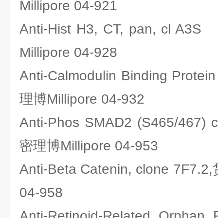
Millipore 04-921
Anti-Hist H3, CT, pan, cl
Millipore 04-928
Anti-Calmodulin Binding Prot
理博Millipore 04-932
Anti-Phos SMAD2 (S465/467)
密理博Millipore 04-953
Anti-Beta Catenin, clone 7F7
04-958
Anti-Retinoid-Related Orphan 