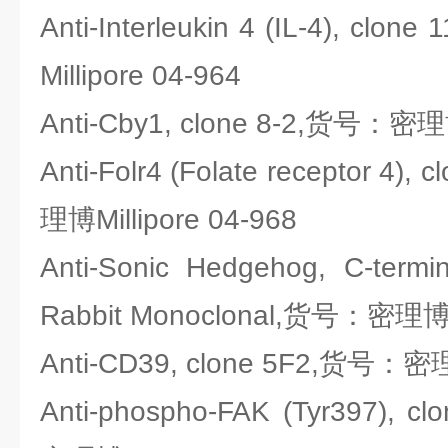
Anti-Interleukin 4 (IL-4), c
Millipore 04-964
Anti-Cby1, clone 8-2,货号：密理博
Anti-Folr4 (Folate receptor 4
理博Millipore 04-968
Anti-Sonic Hedgehog, C-termi
Rabbit Monoclonal,货号：密理博Mi
Anti-CD39, clone 5F2,货号：密理博
Anti-phospho-FAK (Tyr397),