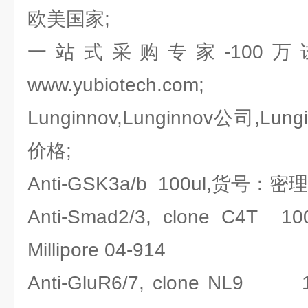
欧美国家;
一站式采购专家-100
www.yubiotech.com;
Lunginnov,Lunginnov公司,Lung
价格;
Anti-GSK3a/b 100ul,货号：密理博M
Anti-Smad2/3, clone C
Millipore 04-914
Anti-GluR6/7, clone N