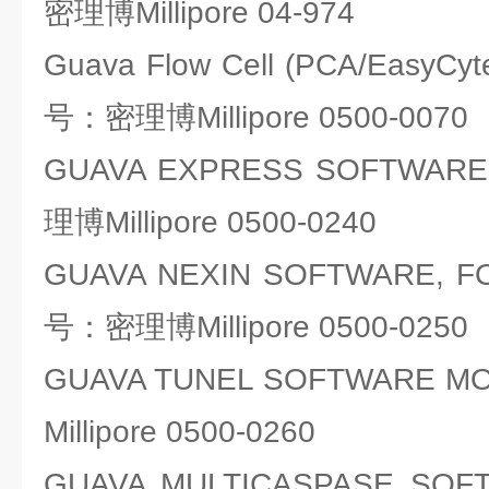
密理博Millipore 04-974
Guava Flow Cell (PCA/EasyCyt
号：密理博Millipore 0500-0070
GUAVA EXPRESS SOFTWA
理博Millipore 0500-0240
GUAVA NEXIN SOFTWARE, F
号：密理博Millipore 0500-0250
GUAVA TUNEL SOFTWARE
Millipore 0500-0260
GUAVA MULTICASPASE SO