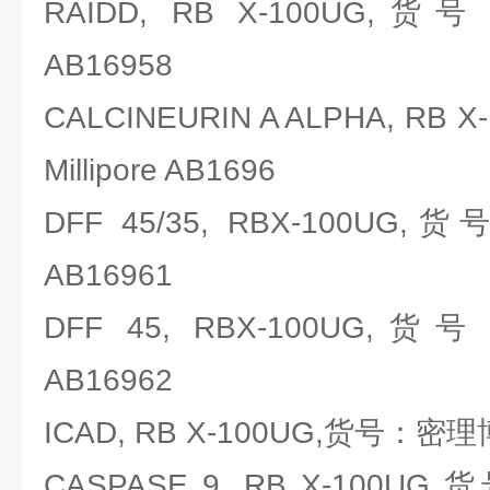
RAIDD, RB X-100UG,货号
AB16958
CALCINEURIN A ALPHA, RB
Millipore AB1696
DFF 45/35, RBX-100UG,
AB16961
DFF 45, RBX-100UG,货号
AB16962
ICAD, RB X-100UG,货号：密理博Mi
CASPASE 9, RB X-100UG,