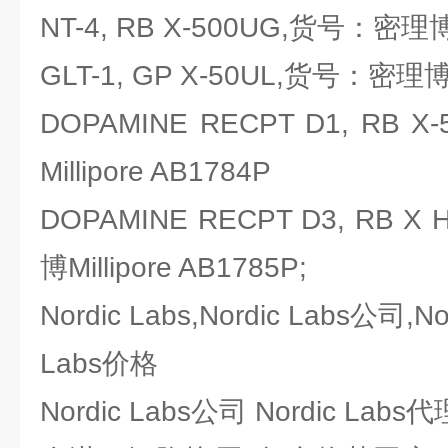
NT-4, RB X-500UG,货号：密理博Mi
GLT-1, GP X-50UL,货号：密理博Mi
DOPAMINE RECPT D1, RB
Millipore AB1784P
DOPAMINE RECPT D3, RB 
博Millipore AB1785P;
Nordic Labs,Nordic Labs公司,No
Labs价格
Nordic Labs公司 Nordic L