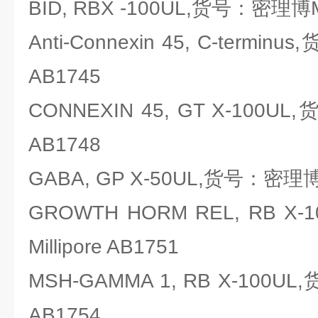
BID, RBX -100UL,货号：密理博Mil
Anti-Connexin 45, C-termin
AB1745
CONNEXIN 45, GT X-100UL
AB1748
GABA, GP X-50UL,货号：密理博Mi
GROWTH HORM REL, RB 
Millipore AB1751
MSH-GAMMA 1, RB X-100UL
AB1754