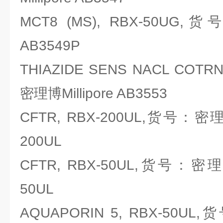
MCT8 (MS), RBX-50UG,货
AB3549P
THIAZIDE SENS NACL COTR
密理博Millipore AB3553
CFTR, RBX-200UL,货号：密理博M
200UL
CFTR, RBX-50UL,货号：密理博Mi
50UL
AQUAPORIN 5, RBX-50UL,