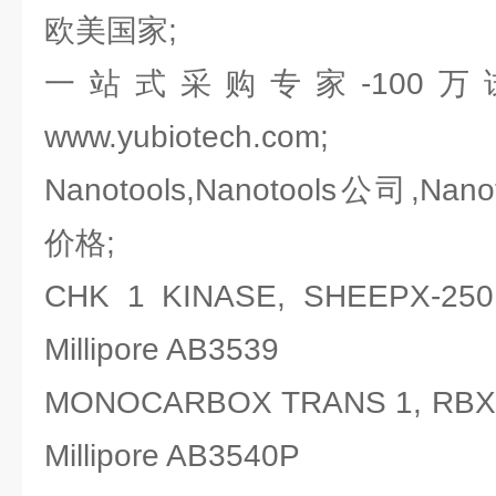
欧美国家;
一站式采购专家-100
www.yubiotech.com;
Nanotools,Nanotools公司,Nano
价格;
CHK 1 KINASE, SHEEPX
Millipore AB3539
MONOCARBOX TRANS 1, R
Millipore AB3540P