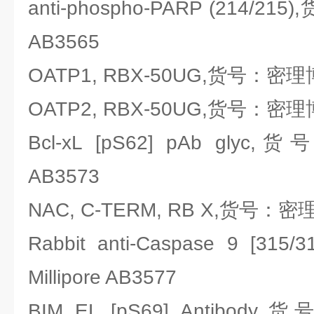
anti-phospho-PARP (214/215
AB3565
OATP1, RBX-50UG,货号：密理博Mi
OATP2, RBX-50UG,货号：密理博Mi
Bcl-xL [pS62] pAb glyc,
AB3573
NAC, C-TERM, RB X,货号：密理博
Rabbit anti-Caspase 9 [
Millipore AB3577
BIM EL [pS69] Antibody,