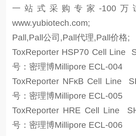
一站式采购专家-100
www.yubiotech.com;
Pall,Pall公司,Pall代理,Pall价格;
ToxReporter HSP70 Cell Line
号：密理博Millipore ECL-004
ToxReporter NFκB Cell Line
号：密理博Millipore ECL-005
ToxReporter HRE Cell Line 
号：密理博Millipore ECL-006