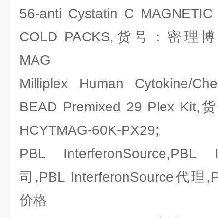
56-anti Cystatin C MAGNETIC
COLD PACKS,货号：密理博Mill
MAG
Milliplex Human Cytokine/C
BEAD Premixed 29 Plex Ki
HCYTMAG-60K-PX29;
PBL InterferonSource,PBL 
司,PBL InterferonSource代理,PB
价格