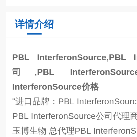
详情介绍
PBL InterferonSource,PBL 
司,PBL InterferonS
InterferonSource价格
"进口品牌：PBL InterferonSour
PBL InterferonSource公司代
玉博生物 总代理PBL Interfero