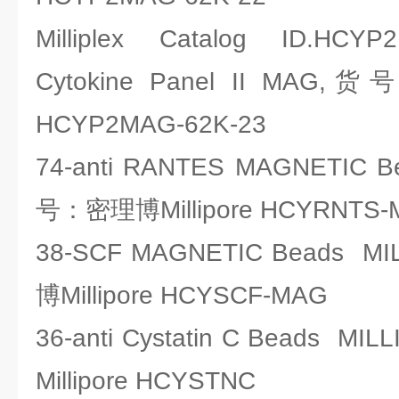
Milliplex Catalog ID.HCYP
Cytokine Panel II MAG,
HCYP2MAG-62K-23
74-anti RANTES MAGNETIC 
号：密理博Millipore HCYRNTS-
38-SCF MAGNETIC Beads 
博Millipore HCYSCF-MAG
36-anti Cystatin C Beads
Millipore HCYSTNC