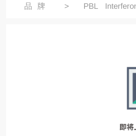
品牌
> PBL Interfer
InterferonSource代理