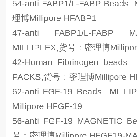
54-anti FABP1/L-FABP Bea
理博Millipore HFABP1
47-anti FABP1/L-FABP 
MILLIPLEX,货号：密理博Millipo
42-Human Fibrinogen beads
PACKS,货号：密理博Millipore 
62-anti FGF-19 Beads M
Millipore HFGF-19
56-anti FGF-19 MAGNETIC 
号：密理博Millipore HFGF19-M