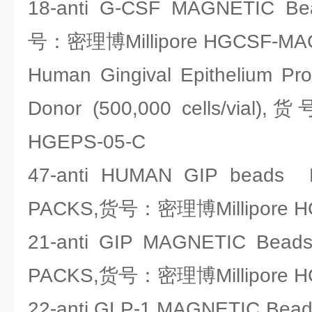
18-anti G-CSF MAGNETIC B
号：密理博Millipore HGCSF-MA
Human Gingival Epithelium Prog
Donor (500,000 cells/vial
HGEPS-05-C
47-anti HUMAN GIP beads 
PACKS,货号：密理博Millipore H
21-anti GIP MAGNETIC Bea
PACKS,货号：密理博Millipore H
22-anti GLP-1 MAGNETIC Bea