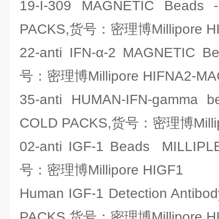
19-I-309 MAGNETIC Beads 
PACKS,货号：密理博Millipore H
22-anti IFN-α-2 MAGNETIC 
号：密理博Millipore HIFNA2-MA
35-anti HUMAN-IFN-gamma 
COLD PACKS,货号：密理博Millip
02-anti IGF-1 Beads MILLI
号：密理博Millipore HIGF1
Human IGF-1 Detection Antib
PACKS,货号：密理博Millipore HI