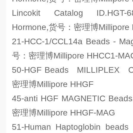
Lincokit Catalog ID.HGT-
Hormone,货号：密理博Millipore 
21-HCC-1/CCL14a Beads - Ma
号：密理博Millipore HHCC1-MA
50-HGF Beads MILLIPLEX
密理博Millipore HHGF
45-anti HGF MAGNETIC Bea
密理博Millipore HHGF-MAG
51-Human Haptoglobin beads