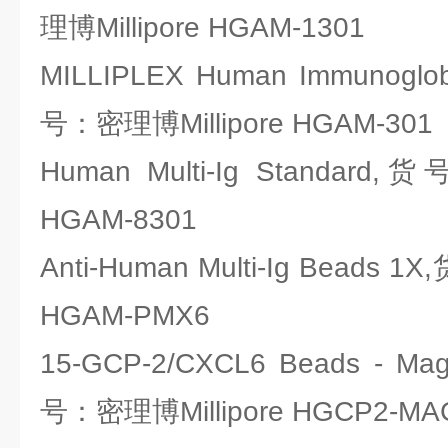
理博Millipore HGAM-1301
MILLIPLEX Human Immunoglobul
号：密理博Millipore HGAM-301
Human Multi-Ig Standard
HGAM-8301
Anti-Human Multi-Ig Beads 
HGAM-PMX6
15-GCP-2/CXCL6 Beads - Mag
号：密理博Millipore HGCP2-MA