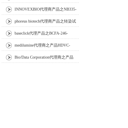
Anti-Turbot IgM monoclonal antibody
INNOVEXBIO代理商产品之NB335-
60-60ML Fc Receptor Blocker – Azide-Free
phoreus biotech代理商产品之转染试
剂BAPtofect-25 5mg kit
baseclick代理产品之BCFA-246-
5mg，Tri-β-GalNAc-PEG3-Azide
medilumine代理商之产品HDVC-
121，Fenestra HDVC动物CT造影剂
Bio/Data Corporation代理商之产品
105997 UPTT™ REAGENT