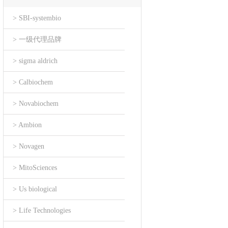
> SBI-systembio
> 一级代理品牌
> sigma aldrich
> Calbiochem
> Novabiochem
> Ambion
> Novagen
> MitoSciences
> Us biological
> Life Technologies