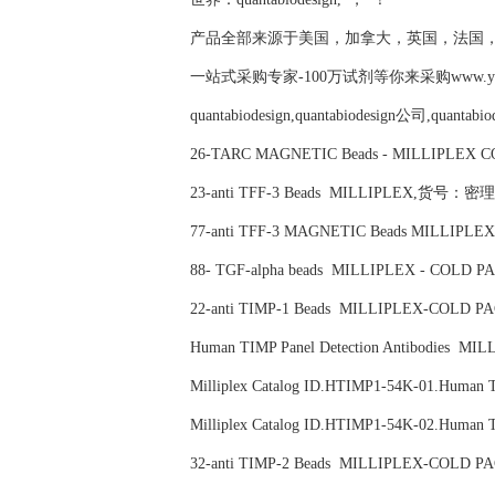
产品全部来源于美国，加拿大，英国，法国
一站式采购专家-100万试剂等你来采购www.yubio
quantabiodesign,quantabiodesign公司,quantab
26-TARC MAGNETIC Beads - MILLIPLE
23-anti TFF-3 Beads MILLIPLEX,货号：密理博
77-anti TFF-3 MAGNETIC Beads MILLIP
88- TGF-alpha beads MILLIPLEX - COL
22-anti TIMP-1 Beads MILLIPLEX-COLD
Human TIMP Panel Detection Antibodies
Milliplex Catalog ID.HTIMP1-54K-01.Hum
Milliplex Catalog ID.HTIMP1-54K-02.Hum
32-anti TIMP-2 Beads MILLIPLEX-COLD