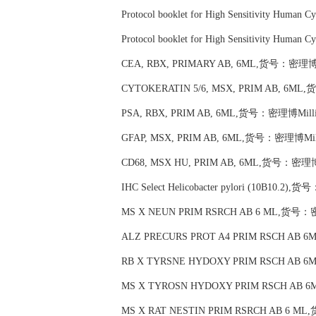
Protocol booklet for High Sensitivity Hu
Protocol booklet for High Sensitivity Hu
CEA, RBX, PRIMARY AB, 6ML,货号：密理博Mil
CYTOKERATIN 5/6, MSX, PRIM AB, 6ML,
PSA, RBX, PRIM AB, 6ML,货号：密理博Millip
GFAP, MSX, PRIM AB, 6ML,货号：密理博Milli
CD68, MSX HU, PRIM AB, 6ML,货号：密理博Mi
IHC Select Helicobacter pylori (10B10.2)
MS X NEUN PRIM RSRCH AB 6 ML,货号：密理
ALZ PRECURS PROT A4 PRIM RSCH AB 6
RB X TYRSNE HYDOXY PRIM RSCH AB 6
MS X TYROSN HYDOXY PRIM RSCH AB 6
MS X RAT NESTIN PRIM RSRCH AB 6 ML