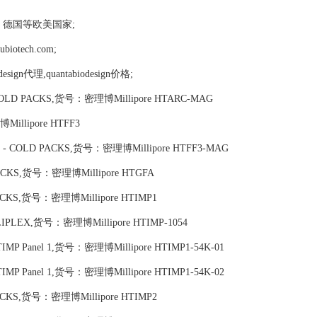
，德国等欧美国家;
tech.com;
iodesign代理,quantabiodesign价格;
X COLD PACKS,货号：密理博Millipore HTARC-MAG
Millipore HTFF3
LEX - COLD PACKS,货号：密理博Millipore HTFF3-MAG
D PACKS,货号：密理博Millipore HTGFA
 PACKS,货号：密理博Millipore HTIMP1
 MILLIPLEX,货号：密理博Millipore HTIMP-1054
an TIMP Panel 1,货号：密理博Millipore HTIMP1-54K-01
an TIMP Panel 1,货号：密理博Millipore HTIMP1-54K-02
 PACKS,货号：密理博Millipore HTIMP2