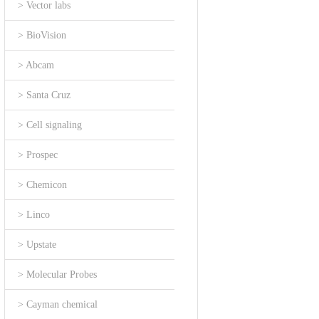
> Vector labs
> BioVision
> Abcam
> Santa Cruz
> Cell signaling
> Prospec
> Chemicon
> Linco
> Upstate
> Molecular Probes
> Cayman chemical