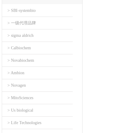
> SBI-systembio
> 一级代理品牌
> sigma aldrich
> Calbiochem
> Novabiochem
> Ambion
> Novagen
> MitoSciences
> Us biological
> Life Technologies