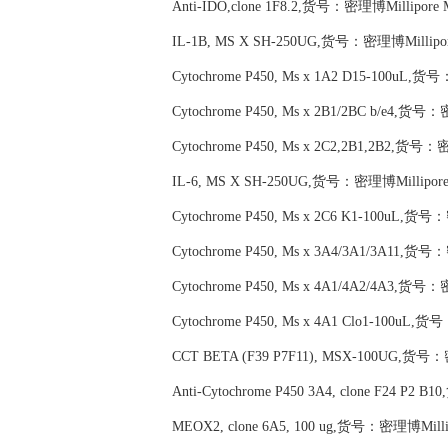
Anti-IDO,clone 1F8.2,货号：密理博Millipore
IL-1B, MS X SH-250UG,货号：密理博Millipo
Cytochrome P450, Ms x 1A2 D15-100uL,货
Cytochrome P450, Ms x 2B1/2BC b/e4,货号
Cytochrome P450, Ms x 2C2,2B1,2B2,货号：
IL-6, MS X SH-250UG,货号：密理博Millipor
Cytochrome P450, Ms x 2C6 K1-100uL,货号
Cytochrome P450, Ms x 3A4/3A1/3A11,货号
Cytochrome P450, Ms x 4A1/4A2/4A3,货号
Cytochrome P450, Ms x 4A1 Clo1-100uL,
CCT BETA (F39 P7F11), MSX-100UG,货号：
Anti-Cytochrome P450 3A4, clone F24 P2
MEOX2, clone 6A5, 100 ug,货号：密理博Milli