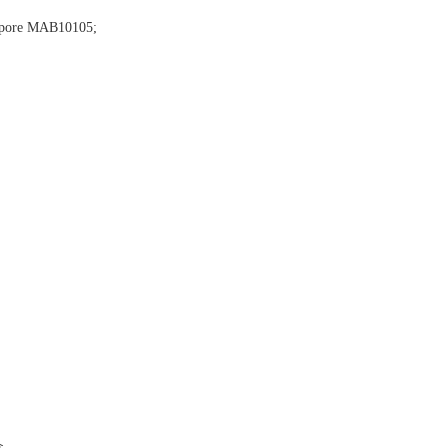
pore MAB10105;
盒