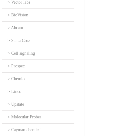
> Vector labs
> BioVision
> Abcam
> Santa Cruz
> Cell signaling
> Prospec
> Chemicon
> Linco
> Upstate
> Molecular Probes
> Cayman chemical