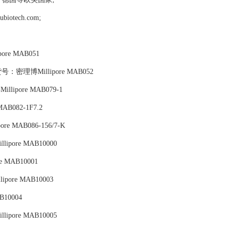
tech.com;
ore MAB051
,货号：密理博Millipore MAB052
llipore MAB079-1
AB082-1F7.2
re MAB086-156/7-K
llipore MAB10000
e MAB10001
ipore MAB10003
B10004
lipore MAB10005