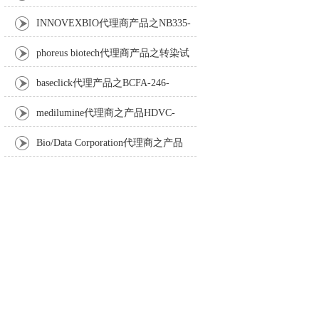
Anti-Turbot IgM monoclonal antibody
INNOVEXBIO代理商产品之NB335-
60-60ML Fc Receptor Blocker – Azide-Free
phoreus biotech代理商产品之转染试
剂BAPtofect-25 5mg kit
baseclick代理产品之BCFA-246-
5mg，Tri-β-GalNAc-PEG3-Azide
medilumine代理商之产品HDVC-
121，Fenestra HDVC动物CT造影剂
Bio/Data Corporation代理商之产品
105997 UPTT™ REAGENT