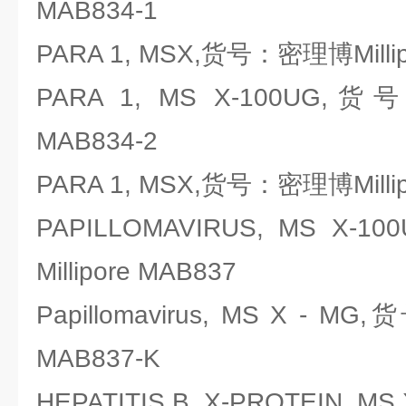
MAB834-1
PARA 1, MSX,货号：密理博Millip
PARA 1, MS X-100UG,货
MAB834-2
PARA 1, MSX,货号：密理博Millip
PAPILLOMAVIRUS, MS X
Millipore MAB837
Papillomavirus, MS X - M
MAB837-K
HEPATITIS B, X-PROTEIN, 