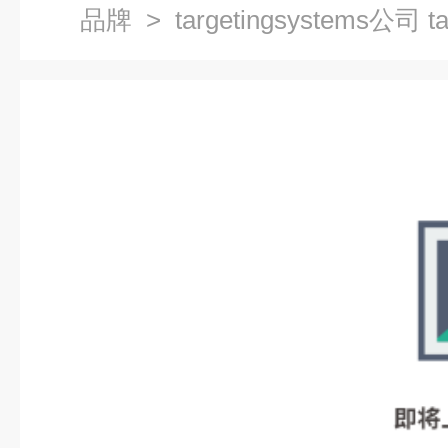
品牌
> targetingsystems公司 t