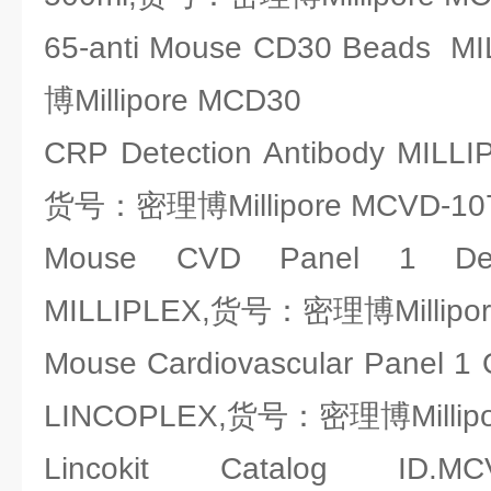
65-anti Mouse CD30 Beads
博Millipore MCD30
CRP Detection Antibody MIL
货号：密理博Millipore MCVD-10
Mouse CVD Panel 1 Detec
MILLIPLEX,货号：密理博Millipor
Mouse Cardiovascular Panel 1 Qu
LINCOPLEX,货号：密理博Millipor
Lincokit Catalog ID.MCV