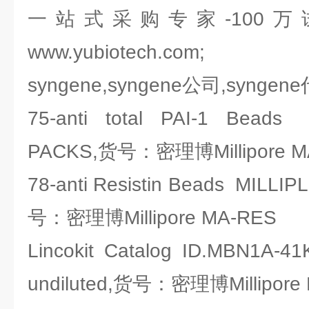
一站式采购专家-100
www.yubiotech.com;
syngene,syngene公司,syngen
75-anti total PAI-1 Bead
PACKS,货号：密理博Millipore MA
78-anti Resistin Beads MILL
号：密理博Millipore MA-RES
Lincokit Catalog ID.MBN1A-41
undiluted,货号：密理博Millipore