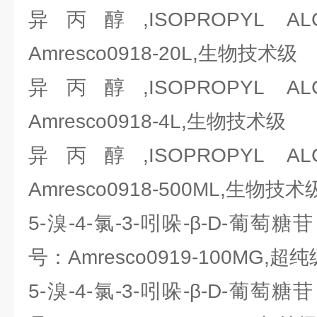
异丙醇,ISOPROPYL A
Amresco0918-20L,生物技术级
异丙醇,ISOPROPYL A
Amresco0918-4L,生物技术级
异丙醇,ISOPROPYL A
Amresco0918-500ML,生物技术
5-溴-4-氯-3-吲哚-β-D-葡萄糖苷 (
号：Amresco0919-100MG,超纯
5-溴-4-氯-3-吲哚-β-D-葡萄糖苷 (