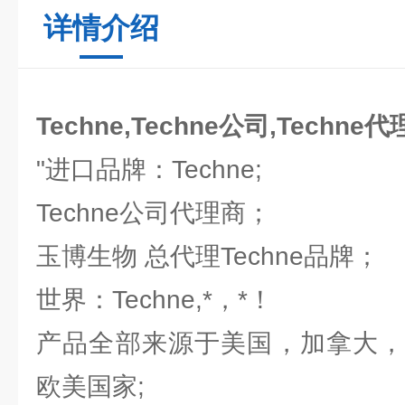
详情介绍
Techne,Techne公司,Techne代
"进口品牌：Techne;
Techne公司代理商；
玉博生物 总代理Techne品牌；
世界：Techne,*，*！
产品全部来源于美国，加拿大，
欧美国家;