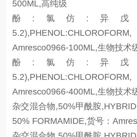
500ML,高纯级
酚:氯仿:异戊醇 25
5.2),PHENOL:CHLOROFO
Amresco0966-100ML,生物技术
酚:氯仿:异戊醇 25
5.2),PHENOL:CHLOROFO
Amresco0966-400ML,生物技术
杂交混合物,50%甲酰胺,HYBRIDIZ
50% FORMAMIDE,货号：Amresc
杂交混合物,50%甲酰胺,HYBRIDIZ