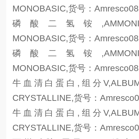
MONOBASIC,货号：Amresco08
磷酸二氢铵,AMMONIUM 
MONOBASIC,货号：Amresco08
磷酸二氢铵,AMMONIUM 
MONOBASIC,货号：Amresco08
牛血清白蛋白,组分V,ALBUMIN, 
CRYSTALLINE,货号：Amresc
牛血清白蛋白,组分V,ALBUMIN, 
CRYSTALLINE,货号：Amresc