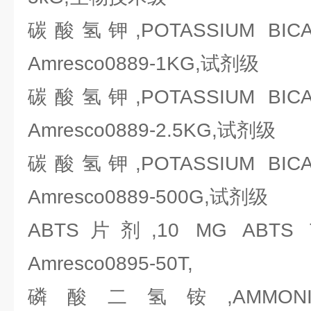
碳酸氢钾,POTASSIUM BIC
Amresco0889-1KG,试剂级
碳酸氢钾,POTASSIUM BIC
Amresco0889-2.5KG,试剂级
碳酸氢钾,POTASSIUM BIC
Amresco0889-500G,试剂级
ABTS片剂,10 MG ABTS
Amresco0895-50T,
磷酸二氢铵,AMMONIUM 