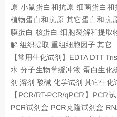
原 小鼠蛋白和抗原 细菌蛋白和
植物蛋白和抗原 其它蛋白和抗原
膜蛋白 核蛋白 细胞裂解和提取
解 组织提取 重组细胞因子 其它
【常用生化试剂】EDTA DTT Tris
水 分子生物学缓冲液 蛋白生化
剂 溶剂 酸碱 化学试剂 其它生化
【PCR/RT-PCR/qPCR】PC
PCR试剂盒 PCR克隆试剂盒 RN