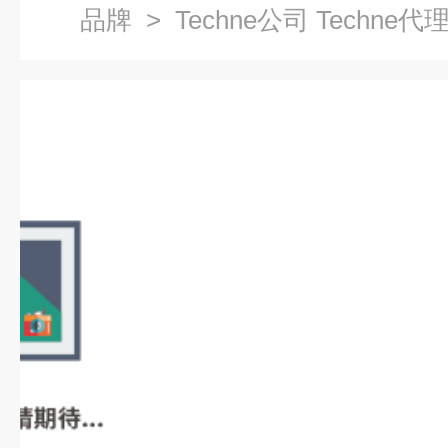
品牌
> Techne公司 Techne代