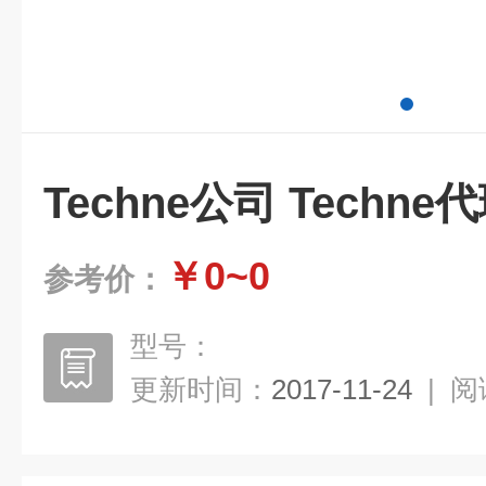
Techne公司 Techne
￥0~0
参考价：
型号：
更新时间：
2017-11-24
|
阅