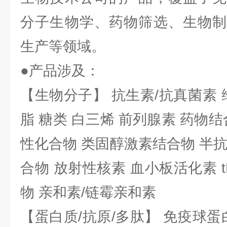
分子生物学、药物筛选、生物制
生产等领域。
●产品涉及：
【生物分子】 抗生素/抗真菌素 
脂 糖类 白三烯 前列腺素 药物结
性化合物 类固醇激素结合物 半
合物 放射性核素 血小板活化素 t
物 亲和素/链霉亲和素
【蛋白质/抗原/多肽】 免疫球蛋