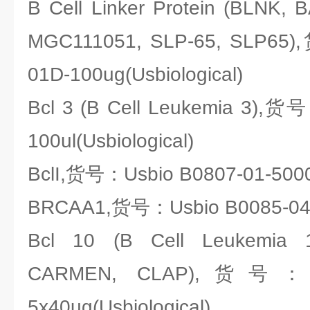
B Cell Linker Protein (BLNK, 
MGC111051, SLP-65, SLP65
01D-100ug(Usbiological)
Bcl 3 (B Cell Leukemia 3),货
100ul(Usbiological)
BclI,货号：Usbio B0807-01-5000u
BRCAA1,货号：Usbio B0085-04-1
Bcl 10 (B Cell Leukemia 
CARMEN, CLAP),货号：Usb
5x40ug(Usbiological)