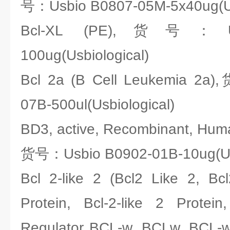
号：Usbio B0807-05M-5x40ug(Us
Bcl-XL (PE),货号：Usb
100ug(Usbiological)
Bcl 2a (B Cell Leukemia 2a
07B-500ul(Usbiological)
BD3, active, Recombinant, Huma
货号：Usbio B0902-01B-10ug(Usb
Bcl 2-like 2 (Bcl2 Like 2, Bcl2
Protein, Bcl-2-like 2 Protein
Regulator BCL-w, BCLw, BCL