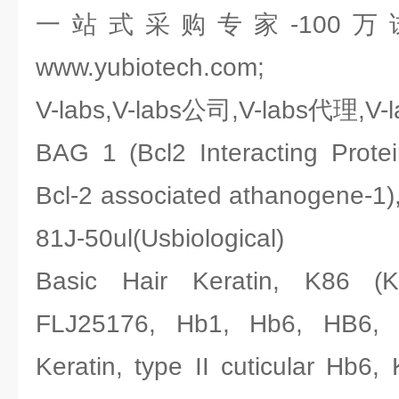
一站式采购专家-100
www.yubiotech.com;
V-labs,V-labs公司,V-labs代理,V
BAG 1 (Bcl2 Interacting Prot
Bcl-2 associated athanogene-
81J-50ul(Usbiological)
Basic Hair Keratin, K86 (K
FLJ25176, Hb1, Hb6, HB6, 
Keratin, type II cuticular Hb6,