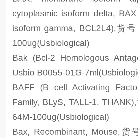
cytoplasmic isoform delta, BAX 
isoform gamma, BCL2L4),货号
100ug(Usbiological)
Bak (Bcl-2 Homologous Anta
Usbio B0055-01G-7ml(Usbiologi
BAFF (B cell Activating Fact
Family, BLyS, TALL-1, THAN
64M-100ug(Usbiological)
Bax, Recombinant, Mouse,货