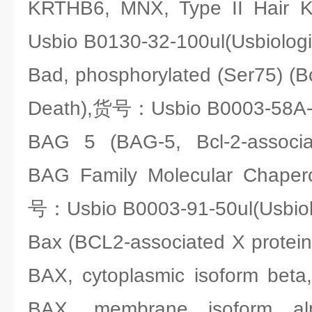
KRTHB6, MNX, Type II Hair
Usbio B0130-32-100ul(Usbiologi
Bad, phosphorylated (Ser75) (Bc
Death),货号：Usbio B0003-58A-1
BAG 5 (BAG-5, Bcl-2-associ
BAG Family Molecular Chaper
号：Usbio B0003-91-50ul(Usbiol
Bax (BCL2-associated X protein,
BAX, cytoplasmic isoform beta,
BAX, membrane isoform al