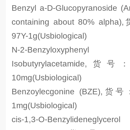
Benzyl a-D-Glucopyranoside (A
containing about 80% alpha
97Y-1g(Usbiological)
N-2-Benzyloxyphenyl 
Isobutyrylacetamide,货号：
10mg(Usbiological)
Benzoylecgonine (BZE),货号
1mg(Usbiological)
cis-1,3-O-Benzylideneglycerol