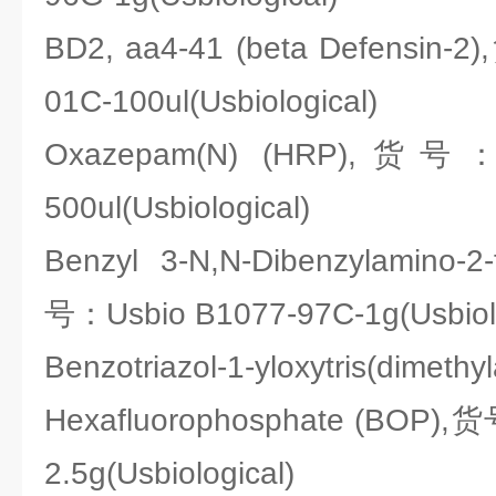
BD2, aa4-41 (beta Defensin-
01C-100ul(Usbiological)
Oxazepam(N) (HRP),货号：U
500ul(Usbiological)
Benzyl 3-N,N-Dibenzylamino-2
号：Usbio B1077-97C-1g(Usbiolo
Benzotriazol-1-yloxytris(dimet
Hexafluorophosphate (BOP),
2.5g(Usbiological)