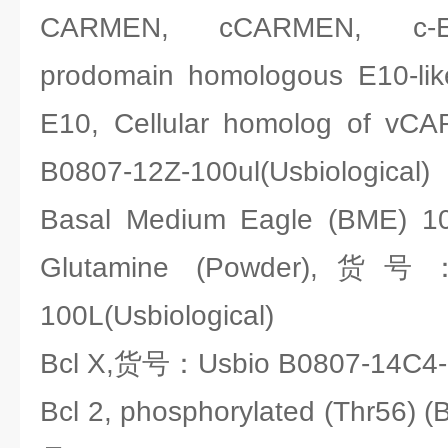
CARMEN, cCARMEN, c-E1
prodomain homologous E10-like 
E10, Cellular homolog of
B0807-12Z-100ul(Usbiological)
Basal Medium Eagle (BME) 10
Glutamine (Powder),货号：
100L(Usbiological)
Bcl X,货号：Usbio B0807-14C4-1m
Bcl 2, phosphorylated (Thr56) (