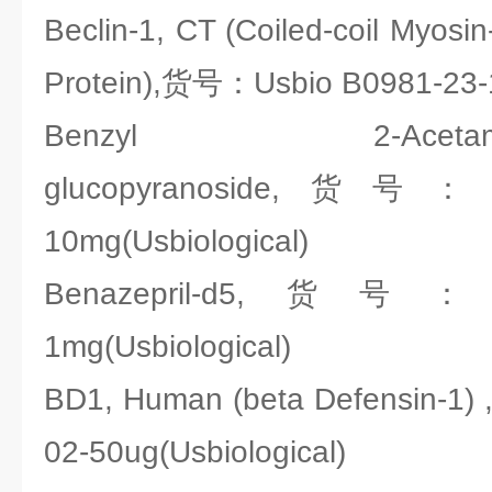
Beclin-1, CT (Coiled-coil Myosin-
Protein),货号：Usbio B0981-23-1
Benzyl 2-Acetamido-3
glucopyranoside,货号：Us
10mg(Usbiological)
Benazepril-d5,货号：Us
1mg(Usbiological)
BD1, Human (beta Defensin-1
02-50ug(Usbiological)