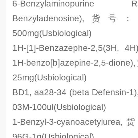
6-Benzylaminopurine 
Benzyladenosine),货号：U
500mg(Usbiological)
1H-[1]-Benzazephe-2,5(3H, 4H)
1H-benzo[b]azepine-2,5-dion
25mg(Usbiological)
BD1, aa28-34 (beta Defensin-
03M-100ul(Usbiological)
1-Benzyl-3-cyanoacetylure
96G-1g(Usbiological)