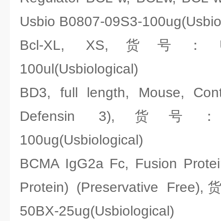
Usbio B0807-09S3-100ug(Usbiol
Bcl-XL, XS,货号：Usbi
100ul(Usbiological)
BD3, full length, Mouse, Con
Defensin 3),货号：Us
100ug(Usbiological)
BCMA IgG2a Fc, Fusion Protein
Protein) (Preservative Fre
50BX-25ug(Usbiological)