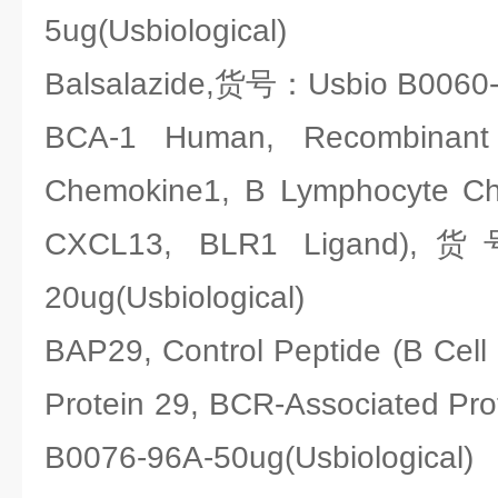
5ug(Usbiological)
Balsalazide,货号：Usbio B0060-1
BCA-1 Human, Recombinant (
Chemokine1, B Lymphocyte Che
CXCL13, BLR1 Ligand),
20ug(Usbiological)
BAP29, Control Peptide (B Cell
Protein 29, BCR-Associated P
B0076-96A-50ug(Usbiological)