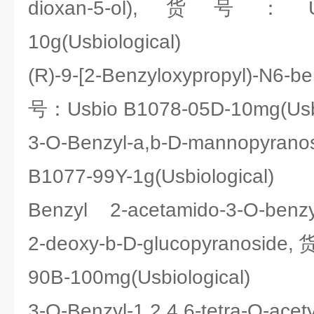
dioxan-5-ol),货号：Usb
10g(Usbiological)
(R)-9-[2-Benzyloxypropyl)-N6
号：Usbio B1078-05D-10mg(Usbi
3-O-Benzyl-a,b-D-mannopy
B1077-99Y-1g(Usbiological)
Benzyl 2-acetamido-3-O-benzyl
2-deoxy-b-D-glucopyranosid
90B-100mg(Usbiological)
3-O-Benzyl-1,2,4,6-tetra-O-acety