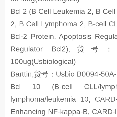
Bcl 2 (B Cell Leukemia 2, B Ce
2, B Cell Lymphoma 2, B-cell C
Bcl-2 Protein, Apoptosis Regula
Regulator Bcl2),货号：Us
100ug(Usbiological)
Barttin,货号：Usbio B0094-50A-50
Bcl 10 (B-cell CLL/lymp
lymphoma/leukemia 10, CARD-c
Enhancing NF-kappa-B, CARD-lik