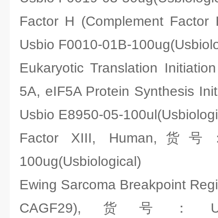
Factor H (Complement Facto
Usbio F0010-01B-100ug(Usbiolo
Eukaryotic Translation Initiati
5A, eIF5A Protein Synthesis In
Usbio E8950-05-100ul(Usbiologi
Factor XIII, Human,货号：
100ug(Usbiological)
Ewing Sarcoma Breakpoint Reg
CAGF29),货号：Usbio