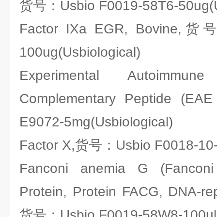
货号：Usbio F0019-58T6-50ug(Us
Factor IXa EGR, Bovine,货
100ug(Usbiological)
Experimental Autoimmune 
Complementary Peptide (
E9072-5mg(Usbiological)
Factor X,货号：Usbio F0018-10-1
Fanconi anemia G (Fancon
Protein, Protein FACG, DNA-re
货号：Usbio F0019-58W8-100ul(U