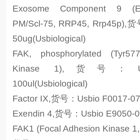
Exosome Component 9 (
PM/Scl-75, RRP45, Rrp45p),
50ug(Usbiological)
FAK, phosphorylated (Tyr57
Kinase 1),货号：Usbi
100ul(Usbiological)
Factor IX,货号：Usbio F0017-07A
Exendin 4,货号：Usbio E9050-02
FAK1 (Focal Adhesion Kinase 1,