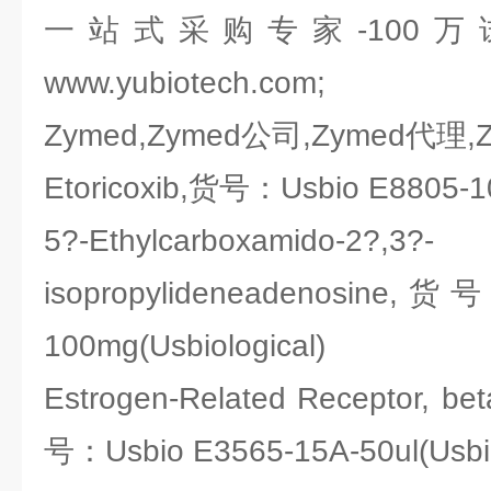
一站式采购专家-100
www.yubiotech.com;
Zymed,Zymed公司,Zymed代理,
Etoricoxib,货号：Usbio E8805-10
5?-Ethylcarboxamido-2?,3?-
isopropylideneadenosine,货
100mg(Usbiological)
Estrogen-Related Receptor, b
号：Usbio E3565-15A-50ul(Usbio