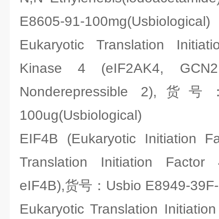
E8605-91-100mg(Usbiological)
Eukaryotic Translation Initia
Kinase 4 (eIF2AK4, GCN2,
Nonderepressible 2),货号：
100ug(Usbiological)
EIF4B (Eukaryotic Initiation F
Translation Initiation Facto
eIF4B),货号：Usbio E8949-39F-1
Eukaryotic Translation Initiatio