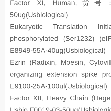
Factor XI, Human,货号：U
50ug(Usbiological)
Eukaryotic Translation Ini
phosphorylated (Ser1232)
E8949-55A-40ug(Usbiological)
Ezrin (Radixin, Moesin, Cytovi
organizing extension spike
E9100-25A-100ul(Usbiological)
Factor XII, Heavy Chain (H
Usbio F0019-03-50ug(Usbiologic