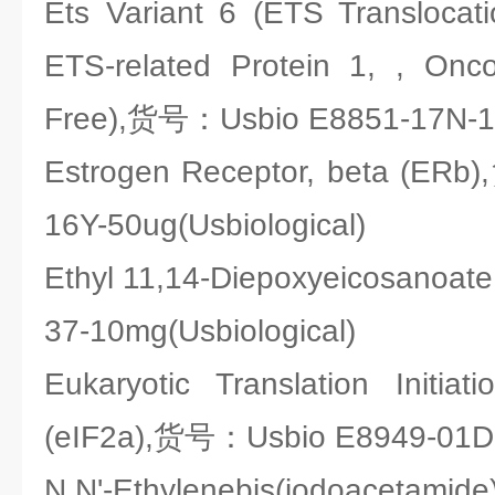
Ets Variant 6 (ETS Translocat
ETS-related Protein 1, , Onc
Free),货号：Usbio E8851-17N-10
Estrogen Receptor, beta (ER
16Y-50ug(Usbiological)
Ethyl 11,14-Diepoxyeicosanoa
37-10mg(Usbiological)
Eukaryotic Translation Initia
(eIF2a),货号：Usbio E8949-01D-4
N,N'-Ethylenebis(iodoacetami