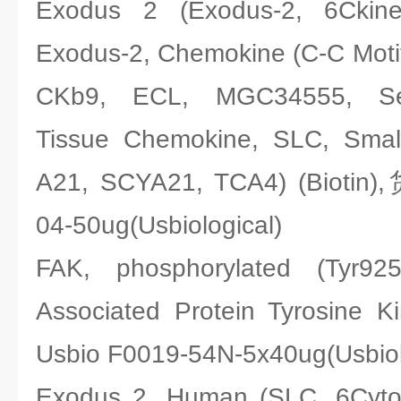
Exodus 2 (Exodus-2, 6Ckin
Exodus-2, Chemokine (C-C Moti
CKb9, ECL, MGC34555, Se
Tissue Chemokine, SLC, Small
A21, SCYA21, TCA4) (Biotin
04-50ug(Usbiological)
FAK, phosphorylated (Tyr92
Associated Protein Tyrosin
Usbio F0019-54N-5x40ug(Usbiol
Exodus 2, Human (SLC, 6Cy