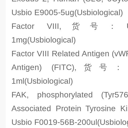
Usbio E9005-5ug(Usbiological)
Factor VIII,货号：Usb
1mg(Usbiological)
Factor VIII Related Antigen (vWF
Antigen) (FITC),货号：Us
1ml(Usbiological)
FAK, phosphorylated (Tyr57
Associated Protein Tyrosin
Usbio F0019-56B-200ul(Usbiolog