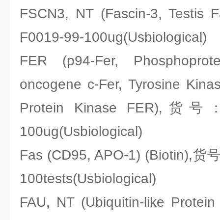
FSCN3, NT (Fascin-3, Testi
F0019-99-100ug(Usbiological)
FER (p94-Fer, Phosphoprot
oncogene c-Fer, Tyrosine Kina
Protein Kinase FER),货号：
100ug(Usbiological)
Fas (CD95, APO-1) (Biotin),货
100tests(Usbiological)
FAU, NT (Ubiquitin-like Prot