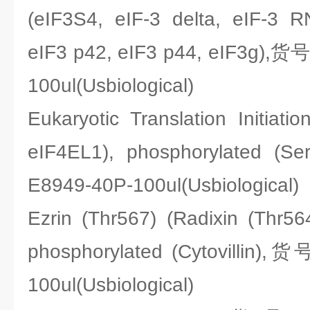
(eIF3S4, eIF-3 delta, eIF-3 R
eIF3 p42, eIF3 p44, eIF3g),货
100ul(Usbiological)
Eukaryotic Translation Initiati
eIF4EL1), phosphorylated 
E8949-40P-100ul(Usbiological)
Ezrin (Thr567) (Radixin (Thr56
phosphorylated (Cytovillin),
100ul(Usbiological)