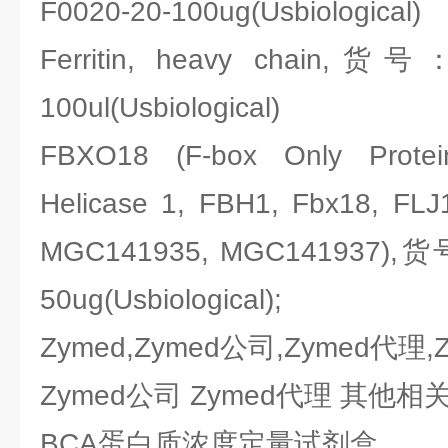
F0020-20-100ug(Usbiological)
Ferritin, heavy chain,货号
100ul(Usbiological)
FBXO18 (F-box Only Prote
Helicase 1, FBH1, Fbx18, FL
MGC141935, MGC141937),货号
50ug(Usbiological);
Zymed,Zymed公司,Zymed代理,
Zymed公司 Zymed代理 其他
BCA蛋白质浓度定量试剂盒