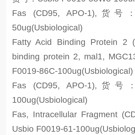
Fas (CD95, APO-1),货号：U
50ug(Usbiological)
Fatty Acid Binding Protein 2 (I
binding protein 2, mal1, M
F0019-86C-100ug(Usbiological)
Fas (CD95, APO-1),货号：U
100ug(Usbiological)
Fas, Intracellular Fragment
Usbio F0019-61-100ug(Usbiologi