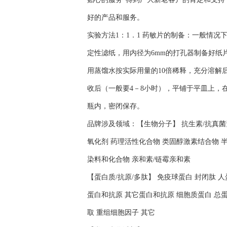
好的产品和服务。
实验方法1：1．1 药敏片的制备：一般情
定性滤纸，用内径为6mm的打孔器制备好纸
用蒸馏水按实际用量的10倍稀释，充分溶解后
收后（一般要4－8小时），平铺于平皿上，在
瓶内，密闭保存。
品牌涉及领域：【生物分子】 抗生素/抗真菌素
氧化剂 药理活性化合物 类固醇激素结合物 半
染料和化合物 亲和素/链霉亲和素
【蛋白质/抗原/多肽】 免疫球蛋白 封闭肽 
蛋白和抗原 其它蛋白和抗原 细胞质蛋白 总蛋
取 重组细胞因子 其它