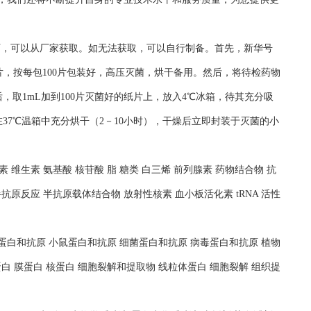
况下，可以从厂家获取。如无法获取，可以自行制备。首先，新华号
片，按每包100片包装好，高压灭菌，烘干备用。然后，将待检药物
，取1mL加到100片灭菌好的纸片上，放入4℃冰箱，待其充分吸
37℃温箱中充分烘干（2－10小时），干燥后立即封装于灭菌的小
 维生素 氨基酸 核苷酸 脂 糖类 白三烯 前列腺素 药物结合物 抗
抗原反应 半抗原载体结合物 放射性核素 血小板活化素 tRNA 活性
人蛋白和抗原 小鼠蛋白和抗原 细菌蛋白和抗原 病毒蛋白和抗原 植物
白 膜蛋白 核蛋白 细胞裂解和提取物 线粒体蛋白 细胞裂解 组织提