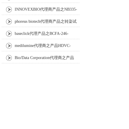
Anti-Turbot IgM monoclonal antibody
INNOVEXBIO代理商产品之NB335-
60-60ML Fc Receptor Blocker – Azide-Free
phoreus biotech代理商产品之转染试
剂BAPtofect-25 5mg kit
baseclick代理产品之BCFA-246-
5mg，Tri-β-GalNAc-PEG3-Azide
medilumine代理商之产品HDVC-
121，Fenestra HDVC动物CT造影剂
Bio/Data Corporation代理商之产品
105997 UPTT™ REAGENT