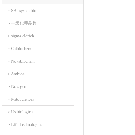
> SBI-systembio
> 一级代理品牌
> sigma aldrich
> Calbiochem
> Novabiochem
> Ambion
> Novagen
> MitoSciences
> Us biological
> Life Technologies