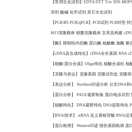
【常用生化试剂】EDTA DTT Tris SDS 
溶剂 酸碱 化学试剂 其它生化试剂
【PCR/RT-PCR/qPCR】PCR试剂 PCR对
M13克隆载体 细菌克隆载体 文库及构建 cD
【酶】限制性内切酶 蛋白酶 核酸酶 激酶 聚
【cDNA及合成纯化】cDNA全长基因 RNA c
【核酸/蛋白合成】Oligo纯化 核酸合成柱 
【克隆与表达】克隆基因 克隆试剂盒 克隆筛
【表达分析】 Northern印迹分析 分支DNA和
【蛋白分析】 PAGE凝胶制备 蛋白电泳试剂
【核酸纯化】 DNA凝胶纯化 DNA提取纯化 
【RNAi技术】 siRNA 反义寡核苷酸 RNAi定
【蛋白检测】 Western印迹 报告基因检测 