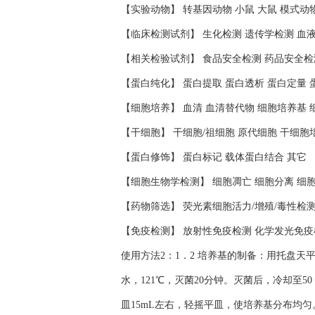
【实验动物】 转基因动物 小鼠 大鼠 模式动
【临床检测试剂】 生化检测 遗传学检测 血
【相关检验试剂】 食品安全检测 药品安全检
【蛋白纯化】 蛋白提取 蛋白透析 蛋白定量 
【细胞培养】 血清 血清替代物 细胞培养基 
【干细胞】 干细胞/祖细胞 原代细胞 干细胞
【蛋白修饰】 蛋白标记 载体蛋白结合 其它
【细胞生物学检测】 细胞凋亡 细胞分离 细
【药物筛选】 荧光素细胞活力/增殖/毒性检
【免疫检测】 放射性免疫检测 化学发光免疫
使用方法2：1．2 培养基的制备：用托盘天
水，121℃，灭菌20分钟。灭菌后，冷却至
皿15mL左右，轻摇平皿，使培养基分布均