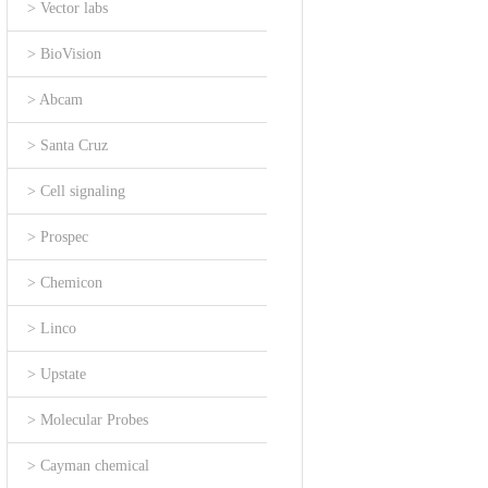
> Vector labs
> BioVision
> Abcam
> Santa Cruz
> Cell signaling
> Prospec
> Chemicon
> Linco
> Upstate
> Molecular Probes
> Cayman chemical