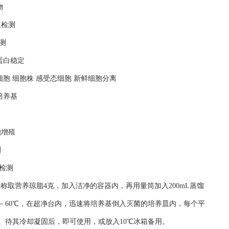
物
液检测
测
蛋白稳定
细胞 细胞株 感受态细胞 新鲜细胞分离
培养基
胞增殖
测
检测
平称取营养琼脂4克，加入洁净的容器内，再用量筒加入200mL蒸馏
50－60℃，在超净台内，迅速将培养基倒入灭菌的培养皿内，每个平
匀。待其冷却凝固后，即可使用，或放入10℃冰箱备用。