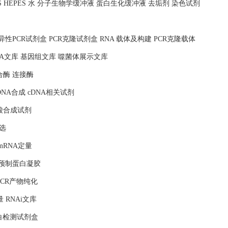
MOPS HEPES 水 分子生物学缓冲液 蛋白生化缓冲液 去垢剂 染色试剂
照 特异性PCR试剂盒 PCR克隆试剂盒 RNA 载体及构建 PCR克隆载体
NA文库 基因组文库 噬菌体展示文库
合酶 连接酶
DNA合成 cDNA相关试剂
核酸合成试剂
选
mRNA定量
 预制蛋白凝胶
PCR产物纯化
量 RNAi文库
蛋白检测试剂盒