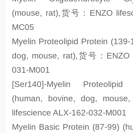
(mouse, rat),货号：ENZO lifesc
MC05
Myelin Proteolipid Protein (139
dog, mouse, rat),货号：ENZO li
031-M001
[Ser140]-Myelin Proteolipid
(human, bovine, dog, mou
lifescience ALX-162-032-M001
Myelin Basic Protein (87-99) (h