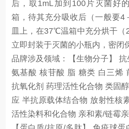
后，取1mL加到100片灭菌好
箱，待其充分吸收后（一般要4
皿上，在37℃温箱中充分烘干（
立即封装于灭菌的小瓶内，密闭
品牌涉及领域：【生物分子】 抗
氨基酸 核苷酸 脂 糖类 白三烯
抗氧化剂 药理活性化合物 类固
应 半抗原载体结合物 放射性核素 
活性染料和化合物 亲和素/链霉
【蛋白质/抗原/多肽】 免疫球蛋