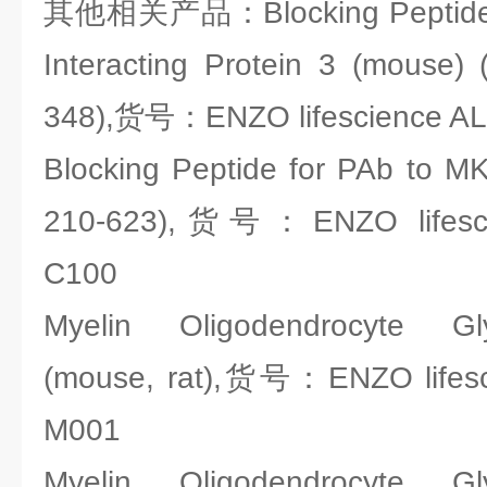
其他相关产品：Blocking Peptide f
Interacting Protein 3 (mouse)
348),货号：ENZO lifescience AL
Blocking Peptide for PAb to M
210-623),货号：ENZO lifesci
C100
Myelin Oligodendrocyte Gly
(mouse, rat),货号：ENZO lifesc
M001
Myelin Oligodendrocyte Gly