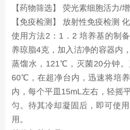
【药物筛选】 荧光素细胞活力/增
【免疫检测】 放射性免疫检测 
使用方法2：1．2 培养基的制
养琼脂4克，加入洁净的容器内，
蒸馏水，121℃，灭菌20分钟
60℃，在超净台内，迅速将培
内，每个平皿15mL左右，轻摇
匀。待其冷却凝固后，即可使用
用。