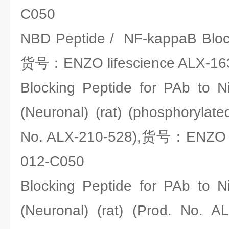
C050
NBD Peptide / NF-kappaB Block
货号：ENZO lifescience ALX-16
Blocking Peptide for PAb to N
(Neuronal) (rat) (phosphorylate
No. ALX-210-528),货号：ENZO li
012-C050
Blocking Peptide for PAb to N
(Neuronal) (rat) (Prod. No