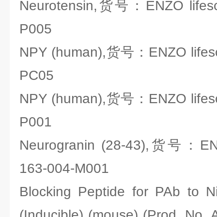
Neurotensin,货号：ENZO lifesc
P005
NPY (human),货号：ENZO lifesc
PC05
NPY (human),货号：ENZO lifesc
P001
Neurogranin (28-43),货号：ENZ
163-004-M001
Blocking Peptide for PAb to N
(Inducible) (mouse) (Prod. N