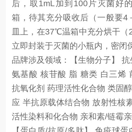
后，取1mL加到100片灭菌好
箱，待其充分吸收后（一般要4
皿上，在37℃温箱中充分烘干（
立即封装于灭菌的小瓶内，密闭
品牌涉及领域：【生物分子】 抗
氨基酸 核苷酸 脂 糖类 白三烯
抗氧化剂 药理活性化合物 类固
应 半抗原载体结合物 放射性核素 
活性染料和化合物 亲和素/链霉
【蛋白质/抗原/多肽】 免疫球蛋