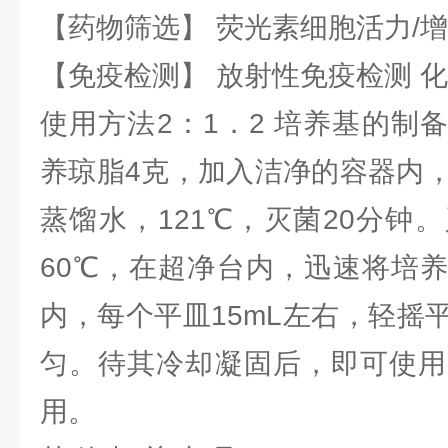
【药物筛选】 荧光素细胞活力/增
【免疫检测】 放射性免疫检测 
使用方法2：1．2 培养基的制
养琼脂4克，加入洁净的容器内，
蒸馏水，121℃，灭菌20分钟
60℃，在超净台内，迅速将培
内，每个平皿15mL左右，轻摇
匀。待其冷却凝固后，即可使用
用。