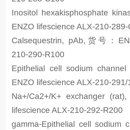
Inositol hexakisphosphate ki
ENZO lifescience ALX-210-289
Calsequestrin, pAb,货号：ENZO
210-290-R100
Epithelial cell sodium chan
ENZO lifescience ALX-210-291
Na+/Ca2+/K+ exchanger (r
lifescience ALX-210-292-R200
gamma-Epithelial cell sodium 