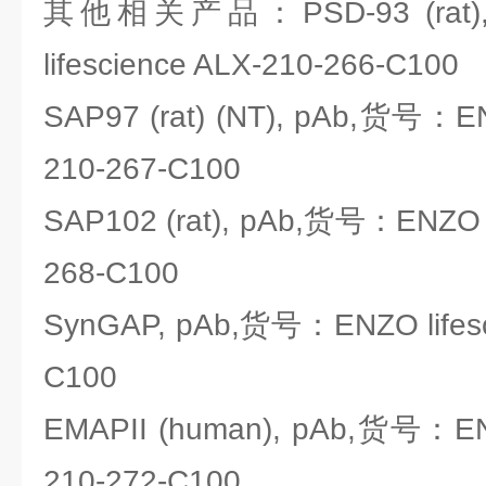
其他相关产品：PSD-93 (rat)
lifescience ALX-210-266-C100
SAP97 (rat) (NT), pAb,货号：ENZ
210-267-C100
SAP102 (rat), pAb,货号：ENZO li
268-C100
SynGAP, pAb,货号：ENZO lifesc
C100
EMAPII (human), pAb,货号：ENZ
210-272-C100