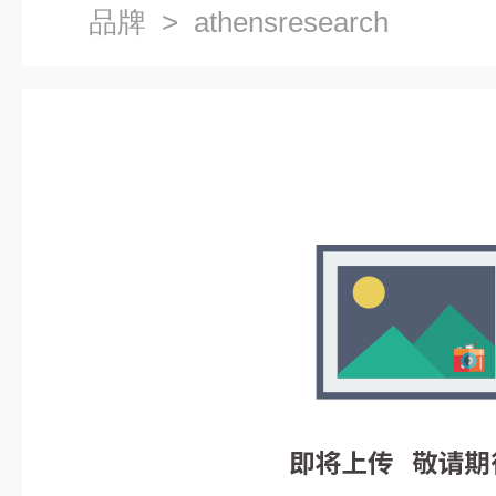
品牌
> athensresearch