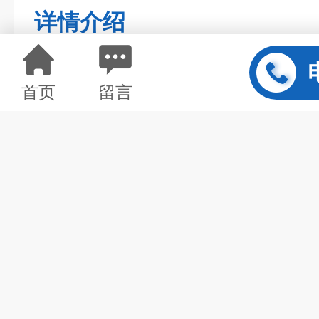
详情介绍
首页
留言
athensresearch,athensres
"玉博生物 做为的一级代理商，
品牌简介：上海玉博生物科技有
的生物科技公司，主要业务是
校、卫生检验检疫部门、环境保
和制药、食品、饮料、化工、水
供服务。代理经营产品主要包括