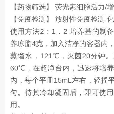
【药物筛选】 荧光素细胞活力/增
【免疫检测】 放射性免疫检测 
使用方法2：1．2 培养基的制
养琼脂4克，加入洁净的容器内，
蒸馏水，121℃，灭菌20分钟
60℃，在超净台内，迅速将培
内，每个平皿15mL左右，轻摇
匀。待其冷却凝固后，即可使用
用。