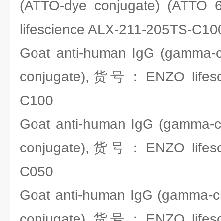
(ATTO-dye conjugate) (AT
lifescience ALX-211-205TS-C10
Goat anti-human IgG (gamma-ch
conjugate),货号：ENZO lifesci
C100
Goat anti-human IgG (gamma-ch
conjugate),货号：ENZO lifesci
C050
Goat anti-human IgG (gamma-chai
conjugate),货号：ENZO lifesci