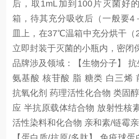
后，取1mL加到100片灭菌好
箱，待其充分吸收后（一般要4
皿上，在37℃温箱中充分烘干（
立即封装于灭菌的小瓶内，密闭
品牌涉及领域：【生物分子】 抗
氨基酸 核苷酸 脂 糖类 白三烯
抗氧化剂 药理活性化合物 类固
应 半抗原载体结合物 放射性核素 
活性染料和化合物 亲和素/链霉
【蛋白质/抗原/多肽】 免疫球蛋