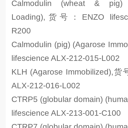
Calmodulin (wheat & pig) 
Loading),货号：ENZO lifesci
R200
Calmodulin (pig) (Agarose Im
lifescience ALX-212-015-L002
KLH (Agarose Immobilized),货
ALX-212-016-L002
CTRP5 (globular domain) (h
lifescience ALX-213-001-C100
CTRP7 (globular domain) (h