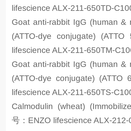
lifescience ALX-211-650TD-C10
Goat anti-rabbit IgG (human &
(ATTO-dye conjugate) (A
lifescience ALX-211-650TM-C10
Goat anti-rabbit IgG (human &
(ATTO-dye conjugate) (AT
lifescience ALX-211-650TS-C10
Calmodulin (wheat) (Immobili
号：ENZO lifescience ALX-212-