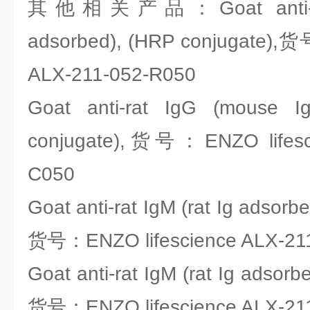
其他相关产品：Goat anti-rat
adsorbed), (HRP conjugate),货
ALX-211-052-R050
Goat anti-rat IgG (mouse I
conjugate),货号：ENZO lifesci
C050
Goat anti-rat IgM (rat Ig adsorb
货号：ENZO lifescience ALX-21
Goat anti-rat IgM (rat Ig adsorb
货号：ENZO lifescience ALX-21