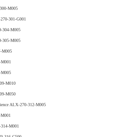
-300-M005
-270-301-G001
0-304-M005
0-305-M005
7-M005
8-M001
8-M005
309-M010
309-M050
cience ALX-270-312-M005
-M001
-314-M001
0-316-C500