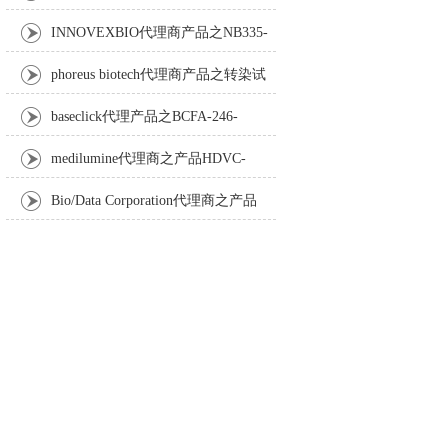
Anti-Turbot IgM monoclonal antibody
INNOVEXBIO代理商产品之NB335-
60-60ML Fc Receptor Blocker – Azide-Free
phoreus biotech代理商产品之转染试
剂BAPtofect-25 5mg kit
baseclick代理产品之BCFA-246-
5mg，Tri-β-GalNAc-PEG3-Azide
medilumine代理商之产品HDVC-
121，Fenestra HDVC动物CT造影剂
Bio/Data Corporation代理商之产品
105997 UPTT™ REAGENT