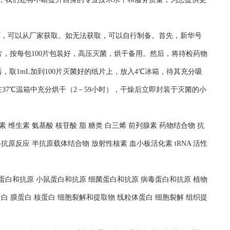
况下，可以从厂家获取。如无法获取，可以自行制备。首先，新华号
片，按每包100片包装好，高压灭菌，烘干备用。然后，将待检药物
，取1mL加到100片灭菌好的纸片上，放入4℃冰箱，待其充分吸
37℃温箱中充分烘干（2－59小时），干燥后立即封装于灭菌的小
 维生素 氨基酸 核苷酸 脂 糖类 白三烯 前列腺素 药物结合物 抗
抗原反应 半抗原载体结合物 放射性核素 血小板活化素 tRNA 活性
人蛋白和抗原 小鼠蛋白和抗原 细菌蛋白和抗原 病毒蛋白和抗原 植物
白 膜蛋白 核蛋白 细胞裂解和提取物 线粒体蛋白 细胞裂解 组织提