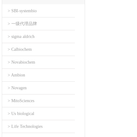
> SBI-systembio
> 一级代理品牌
> sigma aldrich
> Calbiochem
> Novabiochem
> Ambion
> Novagen
> MitoSciences
> Us biological
> Life Technologies