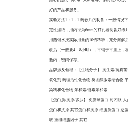
好的产品和服务。
实验方法1：1．1 药敏片的制备：一般情
定性滤纸，用内径为6mm的打孔器制备好纸
用蒸馏水按实际用量的10倍稀释，充分溶解后
收后（一般要4－8小时），平铺于平皿上，在
瓶内，密闭保存。
品牌涉及领域：【生物分子】 抗生素/抗真菌素
氧化剂 药理活性化合物 类固醇激素结合物 半
染料和化合物 亲和素/链霉亲和素
【蛋白质/抗原/多肽】 免疫球蛋白 封闭肽 
蛋白和抗原 其它蛋白和抗原 细胞质蛋白 总蛋
取 重组细胞因子 其它