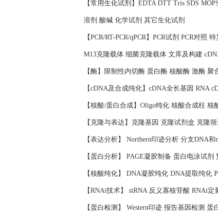
【常用生化试剂】EDTA DTT Tris SDS 
溶剂 酸碱 化学试剂 其它生化试剂
【PCR/RT-PCR/qPCR】PCR试剂 PCR对
M13克隆载体 细菌克隆载体 文库及构建 cD
【酶】限制性内切酶 蛋白酶 核酸酶 激酶 聚
【cDNA及合成纯化】cDNA全长基因 RNA c
【核酸/蛋白合成】Oligo纯化 核酸合成柱 
【克隆与表达】克隆基因 克隆试剂盒 克隆筛
【表达分析】 Northern印迹分析 分支DNA和
【蛋白分析】 PAGE凝胶制备 蛋白电泳试剂
【核酸纯化】 DNA凝胶纯化 DNA提取纯化 
【RNAi技术】 siRNA 反义寡核苷酸 RNAi定
【蛋白检测】 Western印迹 报告基因检测 