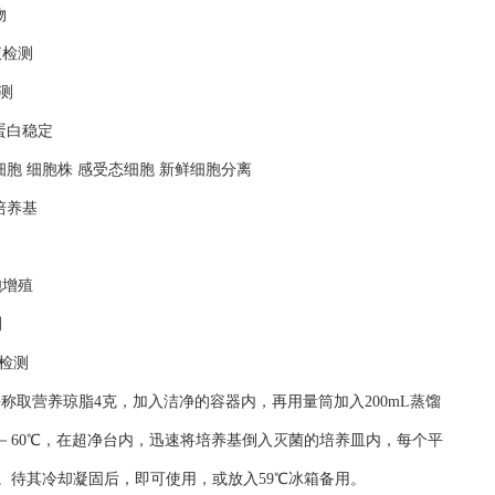
物
液检测
测
蛋白稳定
细胞 细胞株 感受态细胞 新鲜细胞分离
培养基
胞增殖
测
检测
平称取营养琼脂4克，加入洁净的容器内，再用量筒加入200mL蒸馏
50－60℃，在超净台内，迅速将培养基倒入灭菌的培养皿内，每个平
匀。待其冷却凝固后，即可使用，或放入59℃冰箱备用。