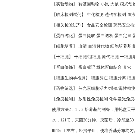
【实验动物】 转基因动物 小鼠 大鼠 模式动
【临床检测试剂】 生化检测 遗传学检测 血
【相关检验试剂】 食品安全检测 药品安全检
【蛋白纯化】 蛋白提取 蛋白透析 蛋白定量 
【细胞培养】 血清 血清替代物 细胞培养基 
【干细胞】 干细胞/祖细胞 原代细胞 干细胞
【蛋白修饰】 蛋白标记 载体蛋白结合 其它
【细胞生物学检测】 细胞凋亡 细胞分离 细
【药物筛选】 荧光素细胞活力/增殖/毒性检
【免疫检测】 放射性免疫检测 化学发光免疫
使用方法2：1．2 培养基的制备：用托盘天
水，121℃，灭菌20分钟。灭菌后，冷却至
皿15mL左右，轻摇平皿，使培养基分布均