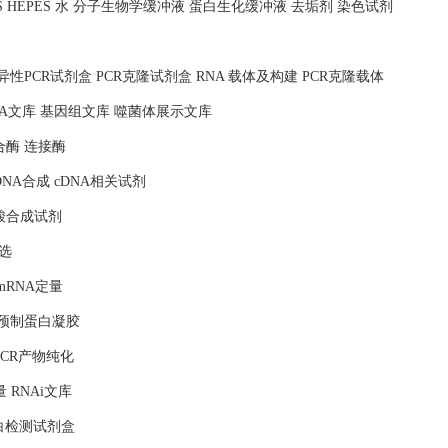
MOPS HEPES 水 分子生物学缓冲液 蛋白生化缓冲液 去垢剂 染色试剂
照 特异性PCR试剂盒 PCR克隆试剂盒 RNA 载体及构建 PCR克隆载体
NA文库 基因组文库 噬菌体展示文库
合酶 连接酶
DNA合成 cDNA相关试剂
核酸合成试剂
选
mRNA定量
 预制蛋白凝胶
PCR产物纯化
量 RNAi文库
蛋白检测试剂盒