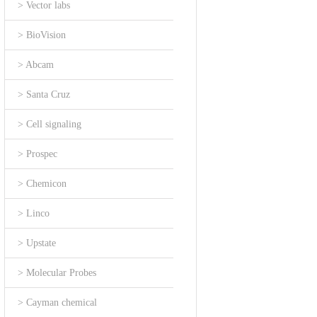
> Vector labs
> BioVision
> Abcam
> Santa Cruz
> Cell signaling
> Prospec
> Chemicon
> Linco
> Upstate
> Molecular Probes
> Cayman chemical