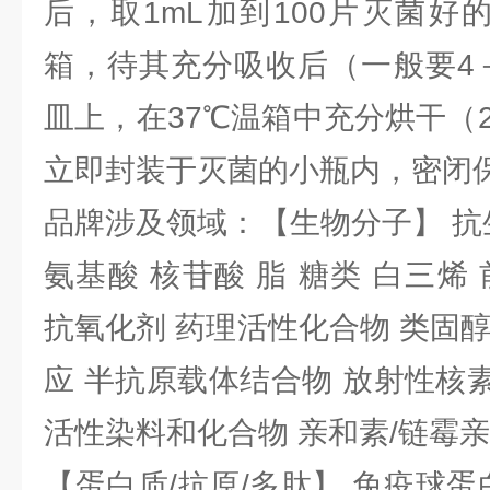
后，取1mL加到100片灭菌好
箱，待其充分吸收后（一般要4
皿上，在37℃温箱中充分烘干（
立即封装于灭菌的小瓶内，密闭
品牌涉及领域：【生物分子】 抗
氨基酸 核苷酸 脂 糖类 白三烯
抗氧化剂 药理活性化合物 类固
应 半抗原载体结合物 放射性核素 
活性染料和化合物 亲和素/链霉
【蛋白质/抗原/多肽】 免疫球蛋