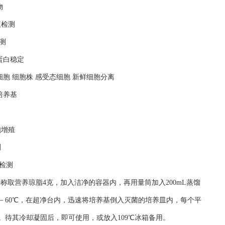
物
液检测
测
蛋白稳定
细胞 细胞株 感受态细胞 新鲜细胞分离
培养基
胞增殖
测
检测
平称取营养琼脂4克，加入洁净的容器内，再用量筒加入200mL蒸馏
50－60℃，在超净台内，迅速将培养基倒入灭菌的培养皿内，每个平
。待其冷却凝固后，即可使用，或放入109℃冰箱备用。