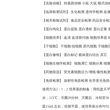
【实验动物】 转基因动物 小鼠 大鼠 模式动
【临床检测试剂】 生化检测 遗传学检测 血
【相关检验试剂】 食品安全检测 药品安全检
【蛋白纯化】 蛋白提取 蛋白透析 蛋白定量 
【细胞培养】 血清 血清替代物 细胞培养基 
【干细胞】 干细胞/祖细胞 原代细胞 干细胞
【蛋白修饰】 蛋白标记 载体蛋白结合 其它
【细胞生物学检测】 细胞凋亡 细胞分离 细
【药物筛选】 荧光素细胞活力/增殖/毒性检
【免疫检测】 放射性免疫检测 化学发光免疫
使用方法2：1．2 培养基的制备：用托盘天
水，121℃，灭菌20分钟。灭菌后，冷却至
皿15mL左右，轻摇平皿，使培养基分布均匀