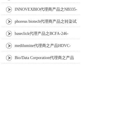
Anti-Turbot IgM monoclonal antibody
INNOVEXBIO代理商产品之NB335-
60-60ML Fc Receptor Blocker – Azide-Free
phoreus biotech代理商产品之转染试
剂BAPtofect-25 5mg kit
baseclick代理产品之BCFA-246-
5mg，Tri-β-GalNAc-PEG3-Azide
medilumine代理商之产品HDVC-
121，Fenestra HDVC动物CT造影剂
Bio/Data Corporation代理商之产品
105997 UPTT™ REAGENT