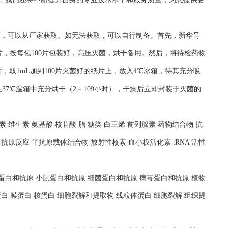
况下，可以从厂家获取。如无法获取，可以自行制备。首先，新华号
片，按每包100片包装好，高压灭菌，烘干备用。然后，将待检药物
，取1mL加到100片灭菌好的纸片上，放入4℃冰箱，待其充分吸
37℃温箱中充分烘干（2－109小时），干燥后立即封装于灭菌的
 维生素 氨基酸 核苷酸 脂 糖类 白三烯 前列腺素 药物结合物 抗
抗原反应 半抗原载体结合物 放射性核素 血小板活化素 tRNA 活性
人蛋白和抗原 小鼠蛋白和抗原 细菌蛋白和抗原 病毒蛋白和抗原 植物
白 膜蛋白 核蛋白 细胞裂解和提取物 线粒体蛋白 细胞裂解 组织提