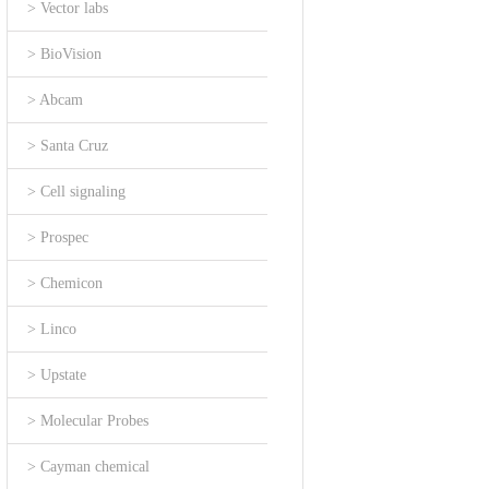
> Vector labs
> BioVision
> Abcam
> Santa Cruz
> Cell signaling
> Prospec
> Chemicon
> Linco
> Upstate
> Molecular Probes
> Cayman chemical