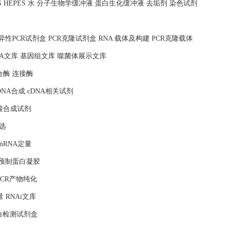
MOPS HEPES 水 分子生物学缓冲液 蛋白生化缓冲液 去垢剂 染色试剂
照 特异性PCR试剂盒 PCR克隆试剂盒 RNA 载体及构建 PCR克隆载体
NA文库 基因组文库 噬菌体展示文库
合酶 连接酶
DNA合成 cDNA相关试剂
核酸合成试剂
选
mRNA定量
 预制蛋白凝胶
PCR产物纯化
量 RNAi文库
蛋白检测试剂盒