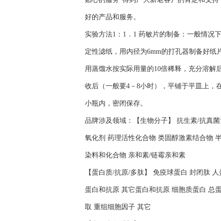
好的产品和服务。
实验方法1：1．1 药敏片的制备：一般情
定性滤纸，用内径为6mm的打孔器制备好纸
用蒸馏水按实际用量的10倍稀释，充分溶解后
收后（一般要4－8小时），平铺于平皿上，在
小瓶内，密闭保存。
品牌涉及领域：【生物分子】 抗生素/抗真菌素
氧化剂 药理活性化合物 类固醇激素结合物 半
染料和化合物 亲和素/链霉亲和素
【蛋白质/抗原/多肽】 免疫球蛋白 封闭肽 
蛋白和抗原 其它蛋白和抗原 细胞质蛋白 总蛋
取 重组细胞因子 其它