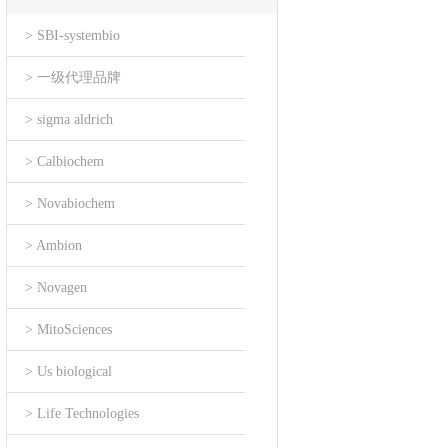
> SBI-systembio
> 一级代理品牌
> sigma aldrich
> Calbiochem
> Novabiochem
> Ambion
> Novagen
> MitoSciences
> Us biological
> Life Technologies