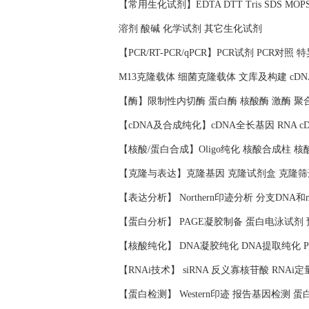
【常用生化试剂】EDTA DTT Tris SDS 
溶剂 酸碱 化学试剂 其它生化试剂
【PCR/RT-PCR/qPCR】PCR试剂 PCR对
M13克隆载体 细菌克隆载体 文库及构建 cD
【酶】限制性内切酶 蛋白酶 核酸酶 激酶 聚
【cDNA及合成纯化】cDNA全长基因 RNA c
【核酸/蛋白合成】Oligo纯化 核酸合成柱 
【克隆与表达】克隆基因 克隆试剂盒 克隆筛
【表达分析】 Northern印迹分析 分支DNA和
【蛋白分析】 PAGE凝胶制备 蛋白电泳试剂
【核酸纯化】 DNA凝胶纯化 DNA提取纯化 
【RNAi技术】 siRNA 反义寡核苷酸 RNAi定
【蛋白检测】 Western印迹 报告基因检测 