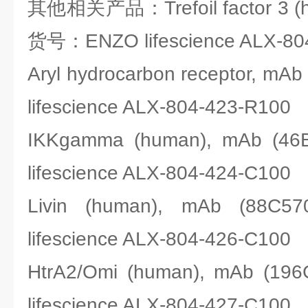
其他相关产品：Trefoil factor 3 (h
货号：ENZO lifescience ALX-80
Aryl hydrocarbon receptor, 
lifescience ALX-804-423-R100
IKKgamma (human), mAb (
lifescience ALX-804-424-C100
Livin (human), mAb (8
lifescience ALX-804-426-C100
HtrA2/Omi (human), mAb (
lifescience ALX-804-427-C100