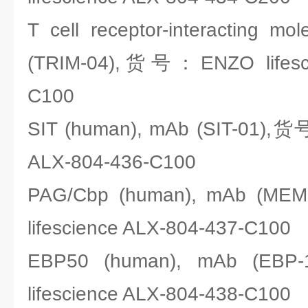
T cell receptor-interacting m
(TRIM-04),货号：ENZO lifesci
C100
SIT (human), mAb (SIT-01),货
ALX-804-436-C100
PAG/Cbp (human), mAb (M
lifescience ALX-804-437-C100
EBP50 (human), mAb (E
lifescience ALX-804-438-C100