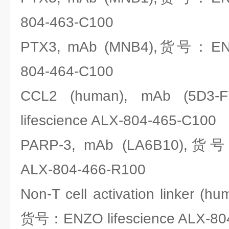
804-463-C100
PTX3, mAb (MNB4),货号：ENZO
804-464-C100
CCL2 (human), mAb (5
lifescience ALX-804-465-C100
PARP-3, mAb (LA6B10),货号：
ALX-804-466-R100
Non-T cell activation linker (h
货号：ENZO lifescience ALX-80