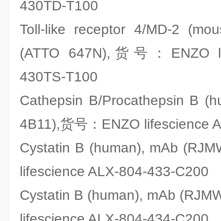
430TD-T100
Toll-like receptor 4/MD-2 (m
(ATTO 647N),货号：ENZO life
430TS-T100
Cathepsin B/Procathepsin B (
4B11),货号：ENZO lifescience 
Cystatin B (human), mAb (
lifescience ALX-804-433-C200
Cystatin B (human), mAb (R
lifescience ALX-804-434-C200