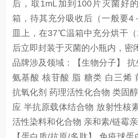
后，取1mL加到100片灭菌好
箱，待其充分吸收后（一般要4
皿上，在37℃温箱中充分烘干（
后立即封装于灭菌的小瓶内，密
品牌涉及领域：【生物分子】 抗
氨基酸 核苷酸 脂 糖类 白三烯
抗氧化剂 药理活性化合物 类固
应 半抗原载体结合物 放射性核素 
活性染料和化合物 亲和素/链霉
【蛋白质/抗原/多肽】 免疫球蛋