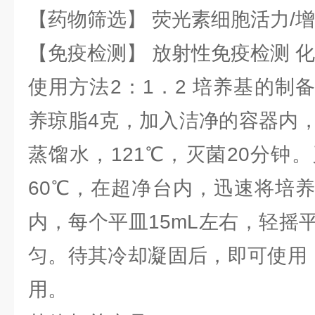
【药物筛选】 荧光素细胞活力/增
【免疫检测】 放射性免疫检测 
使用方法2：1．2 培养基的制
养琼脂4克，加入洁净的容器内，
蒸馏水，121℃，灭菌20分钟
60℃，在超净台内，迅速将培
内，每个平皿15mL左右，轻摇
匀。待其冷却凝固后，即可使用，
用。