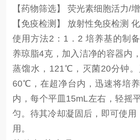
【药物筛选】 荧光素细胞活力/增
【免疫检测】 放射性免疫检测 
使用方法2：1．2 培养基的制
养琼脂4克，加入洁净的容器内，
蒸馏水，121℃，灭菌20分钟
60℃，在超净台内，迅速将培
内，每个平皿15mL左右，轻摇
匀。待其冷却凝固后，即可使用，
用。