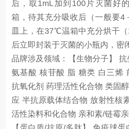
后，取1mL加到100片灭菌好
箱，待其充分吸收后（一般要4
皿上，在37℃温箱中充分烘干（
后立即封装于灭菌的小瓶内，密
品牌涉及领域：【生物分子】 抗
氨基酸 核苷酸 脂 糖类 白三烯
抗氧化剂 药理活性化合物 类固
应 半抗原载体结合物 放射性核素 
活性染料和化合物 亲和素/链霉
【蛋白质/抗原/多肽】 免疫球蛋