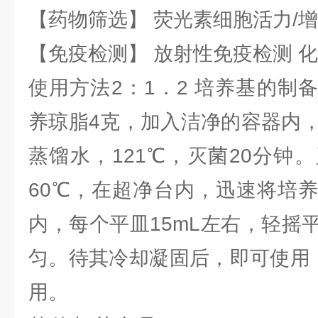
【药物筛选】 荧光素细胞活力/增
【免疫检测】 放射性免疫检测 
使用方法2：1．2 培养基的制
养琼脂4克，加入洁净的容器内，
蒸馏水，121℃，灭菌20分钟
60℃，在超净台内，迅速将培
内，每个平皿15mL左右，轻摇
匀。待其冷却凝固后，即可使用，
用。