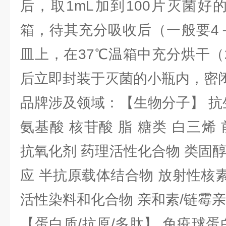
后，取1mL加到100片灭菌好
箱，待其充分吸收后（一般要4
皿上，在37℃温箱中充分烘干（
后立即封装于灭菌的小瓶内，密
品牌涉及领域：【生物分子】 抗
氨基酸 核苷酸 脂 糖类 白三烯
抗氧化剂 药理活性化合物 类固
应 半抗原载体结合物 放射性核素 
活性染料和化合物 亲和素/链霉
【蛋白质/抗原/多肽】 免疫球蛋