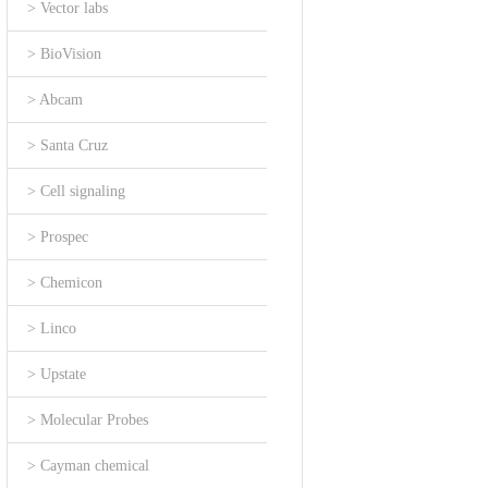
> Vector labs
> BioVision
> Abcam
> Santa Cruz
> Cell signaling
> Prospec
> Chemicon
> Linco
> Upstate
> Molecular Probes
> Cayman chemical