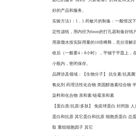
好的产品和服务。
实验方法1：1．1 药敏片的制备：一般情
定性滤纸，用内径为6mm的打孔器制备好纸
用蒸馏水按实际用量的10倍稀释，充分溶解后
收后（一般要4－8小时），平铺于平皿上，在
小瓶内，密闭保存。
品牌涉及领域：【生物分子】 抗生素/抗真菌素
氧化剂 药理活性化合物 类固醇激素结合物 半
染料和化合物 亲和素/链霉亲和素
【蛋白质/抗原/多肽】 免疫球蛋白 封闭肽 
蛋白和抗原 其它蛋白和抗原 细胞质蛋白 总蛋
取 重组细胞因子 其它