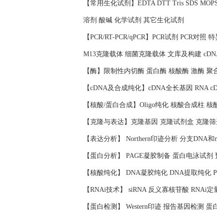
【常用生化试剂】EDTA DTT Tris SDS 
溶剂 酸碱 化学试剂 其它生化试剂
【PCR/RT-PCR/qPCR】PCR试剂 PCR对
M13克隆载体 细菌克隆载体 文库及构建 cD
【酶】限制性内切酶 蛋白酶 核酸酶 激酶 聚
【cDNA及合成纯化】cDNA全长基因 RNA c
【核酸/蛋白合成】Oligo纯化 核酸合成柱 
【克隆与表达】克隆基因 克隆试剂盒 克隆筛
【表达分析】 Northern印迹分析 分支DNA和
【蛋白分析】 PAGE凝胶制备 蛋白电泳试剂
【核酸纯化】 DNA凝胶纯化 DNA提取纯化 
【RNAi技术】 siRNA 反义寡核苷酸 RNAi定
【蛋白检测】 Western印迹 报告基因检测 