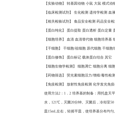
【实验动物】 转基因动物 小鼠 大鼠 模式动
【临床检测试剂】 生化检测 遗传学检测 血
【相关检验试剂】 食品安全检测 药品安全检
【蛋白纯化】 蛋白提取 蛋白透析 蛋白定量 
【细胞培养】 血清 血清替代物 细胞培养基 
【干细胞】 干细胞/祖细胞 原代细胞 干细胞
【蛋白修饰】 蛋白标记 载体蛋白结合 其它
【细胞生物学检测】 细胞凋亡 细胞分离 细
【药物筛选】 荧光素细胞活力/增殖/毒性检
【免疫检测】 放射性免疫检测 化学发光免疫
使用方法2：1．2 培养基的制备：用托盘天
水，121℃，灭菌20分钟。灭菌后，冷却至
皿15mL左右，轻摇平皿，使培养基分布均匀