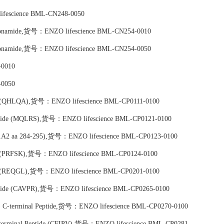
lifescience BML-CN248-0050
lphonamide,货号：ENZO lifescience BML-CN254-0010
lphonamide,货号：ENZO lifescience BML-CN254-0050
-0010
-0050
tide (QHLQA),货号：ENZO lifescience BML-CP0111-0100
eptide (MQLRS),货号：ENZO lifescience BML-CP0121-0100
P1A2 aa 284-295),货号：ENZO lifescience BML-CP0123-0100
ide (PRFSK),货号：ENZO lifescience BML-CP0124-0100
tide (REQGL),货号：ENZO lifescience BML-CP0201-0100
eptide (CAVPR),货号：ENZO lifescience BML-CP0265-0100
se) C-terminal Peptide,货号：ENZO lifescience BML-CP0270-0100
-terminal Peptide (CFIPV),货号：ENZO lifescience BML-CP0281-