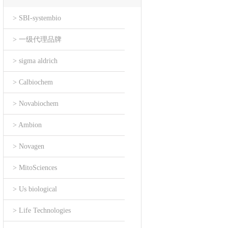
> SBI-systembio
> 一级代理品牌
> sigma aldrich
> Calbiochem
> Novabiochem
> Ambion
> Novagen
> MitoSciences
> Us biological
> Life Technologies