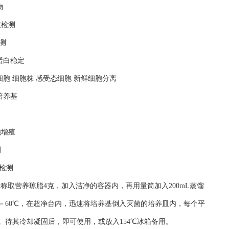
物
液检测
测
蛋白稳定
细胞 细胞株 感受态细胞 新鲜细胞分离
培养基
胞增殖
测
检测
平称取营养琼脂4克，加入洁净的容器内，再用量筒加入200mL蒸馏
50－60℃，在超净台内，迅速将培养基倒入灭菌的培养皿内，每个平
。待其冷却凝固后，即可使用，或放入154℃冰箱备用。