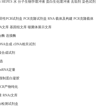
MOPS HEPES 水 分子生物学缓冲液 蛋白生化缓冲液 去垢剂 染色试剂
照 特异性PCR试剂盒 PCR克隆试剂盒 RNA 载体及构建 PCR克隆载体
NA文库 基因组文库 噬菌体展示文库
合酶 连接酶
DNA合成 cDNA相关试剂
核酸合成试剂
选
mRNA定量
 预制蛋白凝胶
PCR产物纯化
量 RNAi文库
蛋白检测试剂盒