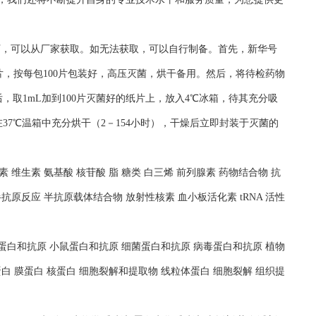
况下，可以从厂家获取。如无法获取，可以自行制备。首先，新华号
片，按每包100片包装好，高压灭菌，烘干备用。然后，将待检药物
，取1mL加到100片灭菌好的纸片上，放入4℃冰箱，待其充分吸
37℃温箱中充分烘干（2－154小时），干燥后立即封装于灭菌的
 维生素 氨基酸 核苷酸 脂 糖类 白三烯 前列腺素 药物结合物 抗
抗原反应 半抗原载体结合物 放射性核素 血小板活化素 tRNA 活性
人蛋白和抗原 小鼠蛋白和抗原 细菌蛋白和抗原 病毒蛋白和抗原 植物
白 膜蛋白 核蛋白 细胞裂解和提取物 线粒体蛋白 细胞裂解 组织提