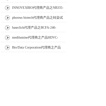
Anti-Turbot IgM monoclonal antibody
INNOVEXBIO代理商产品之NB335-
60-60ML Fc Receptor Blocker – Azide-Free
phoreus biotech代理商产品之转染试
剂BAPtofect-25 5mg kit
baseclick代理产品之BCFA-246-
5mg，Tri-β-GalNAc-PEG3-Azide
medilumine代理商之产品HDVC-
121，Fenestra HDVC动物CT造影剂
Bio/Data Corporation代理商之产品
105997 UPTT™ REAGENT