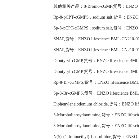
其他相关产品：8-Bromo-cGMP,货号：ENZO lifes
Rp-8-pCPT-cGMPS . sodium salt,货号：ENZO l
Sp-8-pCPT-cGMPS . sodium salt,货号：ENZO l
SNAP,货号：ENZO lifescience BML-CN210-0
SNAP,货号：ENZO lifescience BML-CN210-0
Dibutyryl-cGMP,货号：ENZO lifescience BML
Dibutyryl-cGMP,货号：ENZO lifescience BML
Rp-8-Br-cGMPS,货号：ENZO lifescience BML
Sp-8-Br-cGMPS,货号：ENZO lifescience BML
Diphenyleneiodonium chloride,货号：ENZO lif
3-Morpholinosydnonimine,货号：ENZO lifesci
3-Morpholinosydnonimine,货号：ENZO lifesci
N(5)-(1-Iminoethyl)-L-ornithine,货号：ENZO 