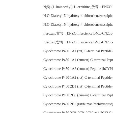
N(5)-(1-Iminoethyl)-L-ornithine,货号：ENZO 
N,O-Diacetyl-N-hydroxy-4-chlorobenzenesu
N,O-Diacetyl-N-hydroxy-4-chlorobenzenesu
Furoxan,货号：ENZO lifescience BML-CN255
Furoxan,货号：ENZO lifescience BML-CN255
Cytochrome P450 1A1 (rat) C-terminal Pep
Cytochrome P450 1A1 (human) C-terminal P
Cytochrome P450 1A2 (human) Peptide (hCY
Cytochrome P450 1A2 (rat) C-terminal Pept
Cytochrome P450 2D1 (rat) C-terminal Pep
Cytochrome P450 2D6 (human) C-terminal P
Cytochrome P450 2E1 (rat/human/rabbit/mou
Cytochrome P450 2C8, 2C9, 2C19 and 2C12 C