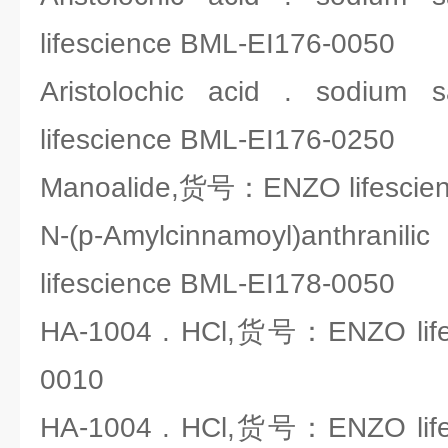
lifescience BML-EI176-0050
Aristolochic acid . sod
lifescience BML-EI176-0250
Manoalide,货号：ENZO lifescien
N-(p-Amylcinnamoyl)anthran
lifescience BML-EI178-0050
HA-1004 . HCl,货号：ENZO life
0010
HA-1004 . HCl,货号：ENZO life