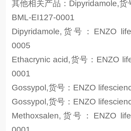
其他相关产品：Dipyridamole,货号：
BML-EI127-0001
Dipyridamole,货号：ENZO lifes
0005
Ethacrynic acid,货号：ENZO life
0001
Gossypol,货号：ENZO lifescien
Gossypol,货号：ENZO lifescien
Methoxsalen,货号：ENZO lifes
0001