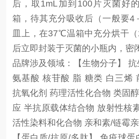
后，取1mL加到100片灭菌好
箱，待其充分吸收后（一般要4
皿上，在37℃温箱中充分烘干（
后立即封装于灭菌的小瓶内，密
品牌涉及领域：【生物分子】 抗
氨基酸 核苷酸 脂 糖类 白三烯
抗氧化剂 药理活性化合物 类固
应 半抗原载体结合物 放射性核素 
活性染料和化合物 亲和素/链霉
【蛋白质/抗原/多肽】 免疫球蛋