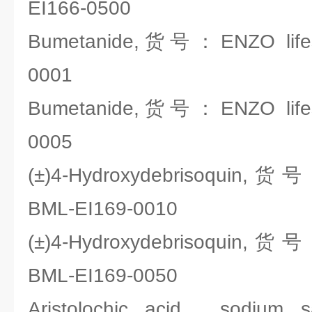
EI166-0500
Bumetanide,货号：ENZO lifes
0001
Bumetanide,货号：ENZO lifes
0005
(±)4-Hydroxydebrisoquin,货号
BML-EI169-0010
(±)4-Hydroxydebrisoquin,货号
BML-EI169-0050
Aristolochic acid . sod