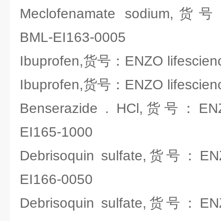
Meclofenamate sodium,货号：
BML-EI163-0005
Ibuprofen,货号：ENZO lifescien
Ibuprofen,货号：ENZO lifescien
Benserazide . HCl,货号：ENZO
EI165-1000
Debrisoquin sulfate,货号：ENZ
EI166-0050
Debrisoquin sulfate,货号：ENZ