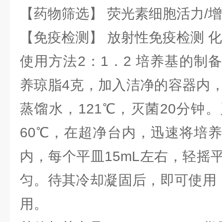
【药物筛选】 荧光素细胞活力/增
【免疫检测】 放射性免疫检测 
使用方法2：1．2 培养基的制
养琼脂4克，加入洁净的容器内，
蒸馏水，121℃，灭菌20分钟
60℃，在超净台内，迅速将培
内，每个平皿15mL左右，轻摇
匀。待其冷却凝固后，即可使用，
用。