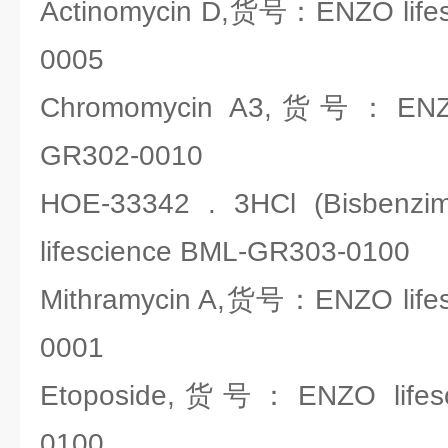
Actinomycin D,货号：ENZO life
0005
Chromomycin A3,货号：ENZO 
GR302-0010
HOE-33342 . 3HCl (Bisbe
lifescience BML-GR303-0100
Mithramycin A,货号：ENZO life
0001
Etoposide,货号：ENZO lifesc
0100