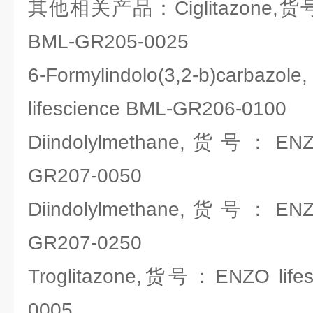
其他相关产品：Ciglitazone,货号：E
BML-GR205-0025
6-Formylindolo(3,2-b)ca
lifescience BML-GR206-0100
Diindolylmethane,货号：ENZO
GR207-0050
Diindolylmethane,货号：ENZO
GR207-0250
Troglitazone,货号：ENZO lifes
0005