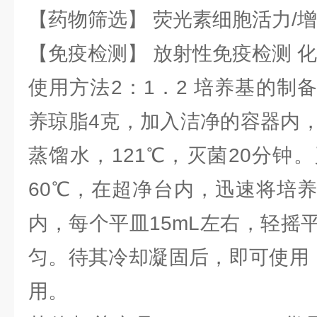
【药物筛选】 荧光素细胞活力/增
【免疫检测】 放射性免疫检测 
使用方法2：1．2 培养基的制
养琼脂4克，加入洁净的容器内，
蒸馏水，121℃，灭菌20分钟
60℃，在超净台内，迅速将培
内，每个平皿15mL左右，轻摇
匀。待其冷却凝固后，即可使用，
用。