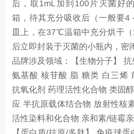
后，取1mL加到100片灭菌好
箱，待其充分吸收后（一般要4
皿上，在37℃温箱中充分烘干（
后立即封装于灭菌的小瓶内，密
品牌涉及领域：【生物分子】 抗
氨基酸 核苷酸 脂 糖类 白三烯
抗氧化剂 药理活性化合物 类固
应 半抗原载体结合物 放射性核素 
活性染料和化合物 亲和素/链霉
【蛋白质/抗原/多肽】 免疫球蛋