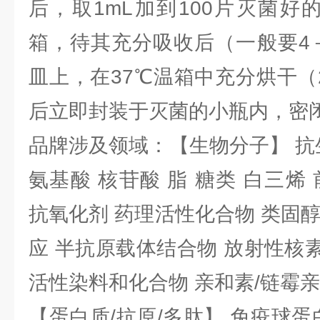
后，取1mL加到100片灭菌好
箱，待其充分吸收后（一般要4
皿上，在37℃温箱中充分烘干（
后立即封装于灭菌的小瓶内，密
品牌涉及领域：【生物分子】 抗
氨基酸 核苷酸 脂 糖类 白三烯
抗氧化剂 药理活性化合物 类固
应 半抗原载体结合物 放射性核素 
活性染料和化合物 亲和素/链霉
【蛋白质/抗原/多肽】 免疫球蛋