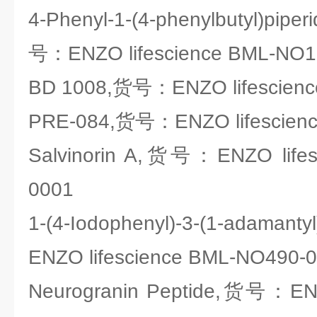
4-Phenyl-1-(4-phenylbutyl)pip
号：ENZO lifescience BML-NO1
BD 1008,货号：ENZO lifescienc
PRE-084,货号：ENZO lifescien
Salvinorin A,货号：ENZO lifes
0001
1-(4-Iodophenyl)-3-(1-adaman
ENZO lifescience BML-NO490-
Neurogranin Peptide,货号：ENZ