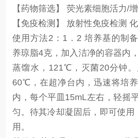
【药物筛选】 荧光素细胞活力/增
【免疫检测】 放射性免疫检测 
使用方法2：1．2 培养基的制
养琼脂4克，加入洁净的容器内，
蒸馏水，121℃，灭菌20分钟
60℃，在超净台内，迅速将培
内，每个平皿15mL左右，轻摇
匀。待其冷却凝固后，即可使用，
用。