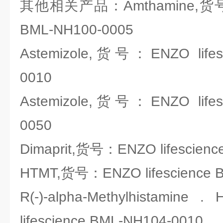
其他相关产品：Amthamine,货号：E
BML-NH100-0005
Astemizole,货号：ENZO lifes
0010
Astemizole,货号：ENZO lifes
0050
Dimaprit,货号：ENZO lifescien
HTMT,货号：ENZO lifescience 
R(-)-alpha-Methylhistami
lifescience BML-NH104-0010