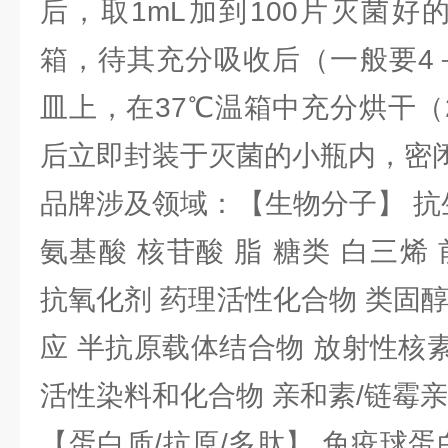
后，取1mL加到100片灭菌好
箱，待其充分吸收后（一般要4
皿上，在37℃温箱中充分烘干（
后立即封装于灭菌的小瓶内，密
品牌涉及领域：【生物分子】 抗
氨基酸 核苷酸 脂 糖类 白三烯
抗氧化剂 药理活性化合物 类固
应 半抗原载体结合物 放射性核素 
活性染料和化合物 亲和素/链霉
【蛋白质/抗原/多肽】 免疫球蛋