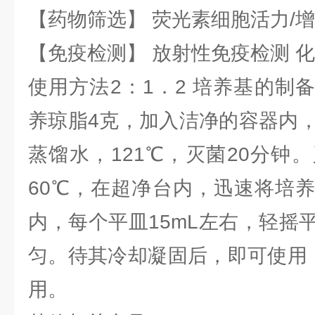
【药物筛选】 荧光素细胞活力/增
【免疫检测】 放射性免疫检测 
使用方法2：1．2 培养基的制
养琼脂4克，加入洁净的容器内，
蒸馏水，121℃，灭菌20分钟
60℃，在超净台内，迅速将培
内，每个平皿15mL左右，轻摇
匀。待其冷却凝固后，即可使用，
用。