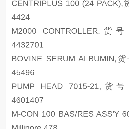
CENTRIPLUS 100 (24 PACK)
4424
M2000 CONTROLLER,货号
4432701
BOVINE SERUM ALBUMIN,
45496
PUMP HEAD 7015-21,货号
4601407
M-CON 100 BAS/RES ASS'
Millipore 478