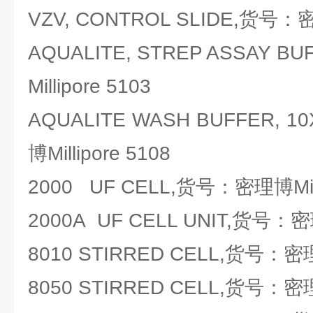
VZV, CONTROL SLIDE,货号：密理
AQUALITE, STREP ASSAY B
Millipore 5103
AQUALITE WASH BUFFER, 
博Millipore 5108
2000 UF CELL,货号：密理博Milli
2000A UF CELL UNIT,货号：密理博
8010 STIRRED CELL,货号：密理博
8050 STIRRED CELL,货号：密理博