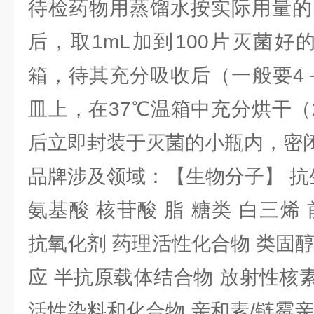
待检药物用蒸馏水按实际用量的
后，取1mL加到100片灭菌好
箱，待其充分吸收后（一般要4
皿上，在37℃温箱中充分烘干（
后立即封装于灭菌的小瓶内，密
品牌涉及领域：【生物分子】 抗
氨基酸 核苷酸 脂 糖类 白三烯
抗氧化剂 药理活性化合物 类固
应 半抗原载体结合物 放射性核素 
活性染料和化合物 亲和素/链霉