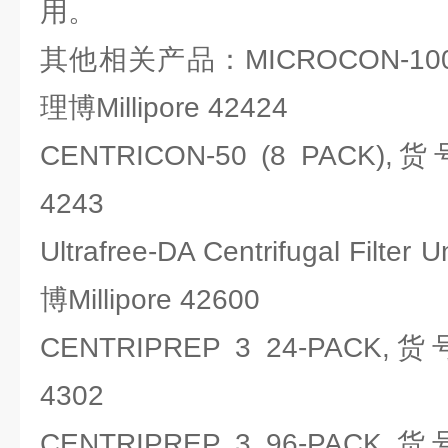
用。
其他相关产品：MICROCON-100 
理博Millipore 42424
CENTRICON-50 (8 PACK),
4243
Ultrafree-DA Centrifugal Filt
博Millipore 42600
CENTRIPREP 3 24-PACK,
4302
CENTRIPREP 3 96-PACK,