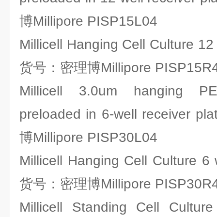
博Millipore PISP15L04
Millicell Hanging Cell Culture 1
货号：密理博Millipore PISP15R
Millicell 3.0um hanging PE
preloaded in 6-well receiver
博Millipore PISP30L04
Millicell Hanging Cell Culture 
货号：密理博Millipore PISP30R
Millicell Standing Cell Cult