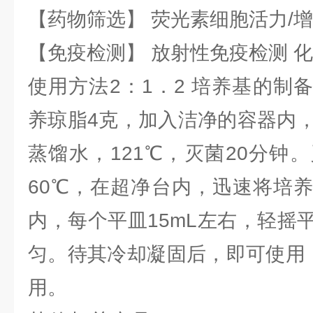
【药物筛选】 荧光素细胞活力/增
【免疫检测】 放射性免疫检测 
使用方法2：1．2 培养基的制
养琼脂4克，加入洁净的容器内，
蒸馏水，121℃，灭菌20分钟
60℃，在超净台内，迅速将培
内，每个平皿15mL左右，轻摇
匀。待其冷却凝固后，即可使用，
用。