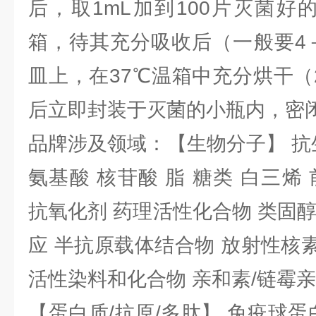
后，取1mL加到100片灭菌好
箱，待其充分吸收后（一般要4
皿上，在37℃温箱中充分烘干（
后立即封装于灭菌的小瓶内，密
品牌涉及领域：【生物分子】 抗
氨基酸 核苷酸 脂 糖类 白三烯
抗氧化剂 药理活性化合物 类固
应 半抗原载体结合物 放射性核素 
活性染料和化合物 亲和素/链霉
【蛋白质/抗原/多肽】 免疫球蛋