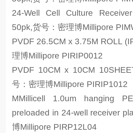
24-Well Cell Culture Receiver
50pk,货号：密理博Millipore PIM
PVDF 26.5CM x 3.75M ROLL 
理博Millipore PIRIP0012
PVDF 10CM x 10CM 10SHEET
号：密理博Millipore PIRIP1012
MMillicell 1.0um hanging PET
preloaded in 24-well receiver
博Millipore PIRP12L04