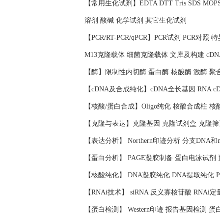
【常用生化试剂】EDTA DTT Tris SDS 
溶剂 酸碱 化学试剂 其它生化试剂
【PCR/RT-PCR/qPCR】PCR试剂 PCR对
M13克隆载体 细菌克隆载体 文库及构建 cD
【酶】限制性内切酶 蛋白酶 核酸酶 激酶 聚
【cDNA及合成纯化】cDNA全长基因 RNA c
【核酸/蛋白合成】Oligo纯化 核酸合成柱 
【克隆与表达】克隆基因 克隆试剂盒 克隆筛
【表达分析】 Northern印迹分析 分支DNA和
【蛋白分析】 PAGE凝胶制备 蛋白电泳试剂
【核酸纯化】 DNA凝胶纯化 DNA提取纯化 
【RNAi技术】 siRNA 反义寡核苷酸 RNAi定
【蛋白检测】 Western印迹 报告基因检测 