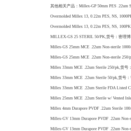
其他相关产品：Millex-GP 50mm PES .22um Ste
Overmolded Millex 13, 0.22m PES, NS, 1
Overmolded Millex 13, 0.22m PES, NS, 1
MILLEX-GS 25 STERIL 50/PK,货号：密理博Mi
Millex-GS 25mm MCE .22um Non-sterile 1
Millex-GS 25mm MCE .22um Non-sterile 
Millex 33mm MCE .22um Sterile 250/pk,
Millex 33mm MCE .22um Sterile 50/pk,货
Millex 33mm MCE .22um Sterile FDA List
Millex 25mm MCE .22um Sterile w/ Vented
Millex 4mm Durapore PVDF .22um Sterile
Millex-GV 13mm Durapore PVDF .22um Non
Millex-GV 13mm Durapore PVDF .22um Non