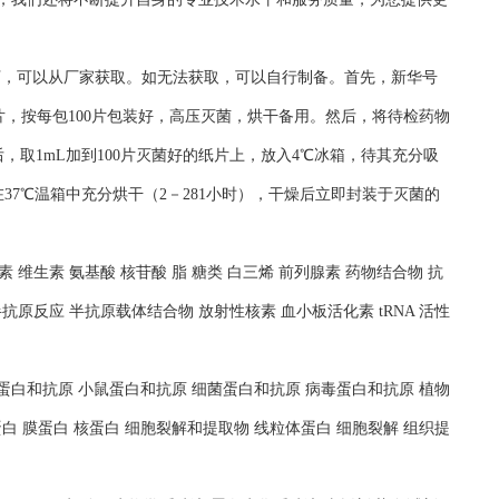
况下，可以从厂家获取。如无法获取，可以自行制备。首先，新华号
片，按每包100片包装好，高压灭菌，烘干备用。然后，将待检药物
，取1mL加到100片灭菌好的纸片上，放入4℃冰箱，待其充分吸
37℃温箱中充分烘干（2－281小时），干燥后立即封装于灭菌的
 维生素 氨基酸 核苷酸 脂 糖类 白三烯 前列腺素 药物结合物 抗
抗原反应 半抗原载体结合物 放射性核素 血小板活化素 tRNA 活性
人蛋白和抗原 小鼠蛋白和抗原 细菌蛋白和抗原 病毒蛋白和抗原 植物
白 膜蛋白 核蛋白 细胞裂解和提取物 线粒体蛋白 细胞裂解 组织提