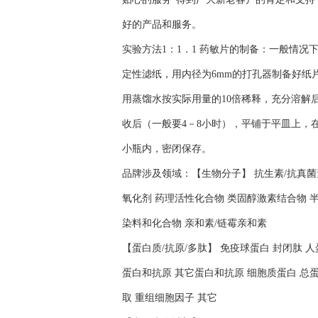
好的产品和服务。
实验方法1：1．1 药敏片的制备：一般情
定性滤纸，用内径为6mm的打孔器制备好纸
用蒸馏水按实际用量的10倍稀释，充分溶解后
收后（一般要4－8小时），平铺于平皿上，在
小瓶内，密闭保存。
品牌涉及领域：【生物分子】 抗生素/抗真菌素
氧化剂 药理活性化合物 类固醇激素结合物 半
染料和化合物 亲和素/链霉亲和素
【蛋白质/抗原/多肽】 免疫球蛋白 封闭肽 
蛋白和抗原 其它蛋白和抗原 细胞质蛋白 总蛋
取 重组细胞因子 其它