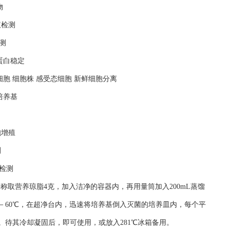
物
液检测
测
蛋白稳定
细胞 细胞株 感受态细胞 新鲜细胞分离
培养基
胞增殖
测
检测
平称取营养琼脂4克，加入洁净的容器内，再用量筒加入200mL蒸馏
50－60℃，在超净台内，迅速将培养基倒入灭菌的培养皿内，每个平
。待其冷却凝固后，即可使用，或放入281℃冰箱备用。