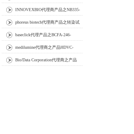
Anti-Turbot IgM monoclonal antibody
INNOVEXBIO代理商产品之NB335-
60-60ML Fc Receptor Blocker – Azide-Free
phoreus biotech代理商产品之转染试
剂BAPtofect-25 5mg kit
baseclick代理产品之BCFA-246-
5mg，Tri-β-GalNAc-PEG3-Azide
medilumine代理商之产品HDVC-
121，Fenestra HDVC动物CT造影剂
Bio/Data Corporation代理商之产品
105997 UPTT™ REAGENT