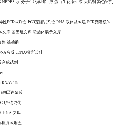
MOPS HEPES 水 分子生物学缓冲液 蛋白生化缓冲液 去垢剂 染色试剂
照 特异性PCR试剂盒 PCR克隆试剂盒 RNA 载体及构建 PCR克隆载体
NA文库 基因组文库 噬菌体展示文库
合酶 连接酶
DNA合成 cDNA相关试剂
核酸合成试剂
选
mRNA定量
 预制蛋白凝胶
PCR产物纯化
量 RNAi文库
蛋白检测试剂盒