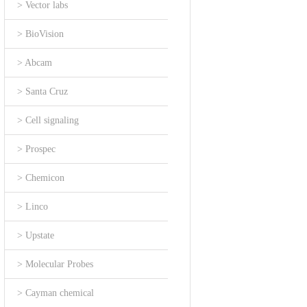
> Vector labs
> BioVision
> Abcam
> Santa Cruz
> Cell signaling
> Prospec
> Chemicon
> Linco
> Upstate
> Molecular Probes
> Cayman chemical