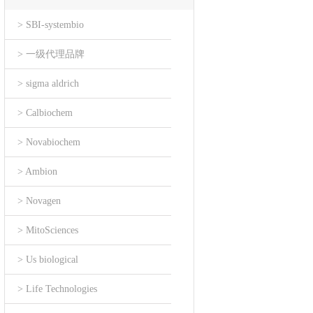
> SBI-systembio
> 一级代理品牌
> sigma aldrich
> Calbiochem
> Novabiochem
> Ambion
> Novagen
> MitoSciences
> Us biological
> Life Technologies