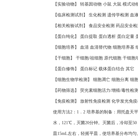
【实验动物】 转基因动物 小鼠 大鼠 模式动
【临床检测试剂】 生化检测 遗传学检测 血
【相关检验试剂】 食品安全检测 药品安全检
【蛋白纯化】 蛋白提取 蛋白透析 蛋白定量 
【细胞培养】 血清 血清替代物 细胞培养基 
【干细胞】 干细胞/祖细胞 原代细胞 干细胞
【蛋白修饰】 蛋白标记 载体蛋白结合 其它
【细胞生物学检测】 细胞凋亡 细胞分离 细
【药物筛选】 荧光素细胞活力/增殖/毒性检
【免疫检测】 放射性免疫检测 化学发光免疫
使用方法2：1．2 培养基的制备：用托盘天
水，121℃，灭菌20分钟。灭菌后，冷却至
皿15mL左右，轻摇平皿，使培养基分布均匀