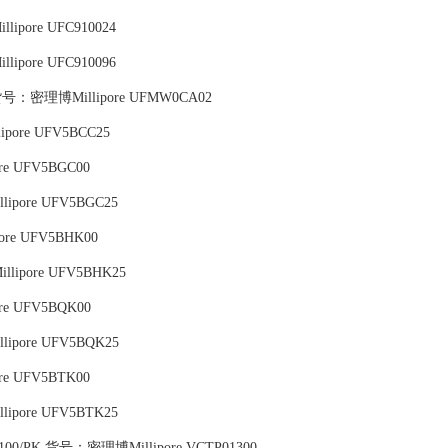
lipore UFC910024
lipore UFC910096
 2pk,货号：密理博Millipore UFMW0CA02
pore UFV5BCC25
ore UFV5BGC00
ipore UFV5BGC25
pore UFV5BHK00
lipore UFV5BHK25
ore UFV5BQK00
ipore UFV5BQK25
ore UFV5BTK00
ipore UFV5BTK25
100/PK,货号：密理博Millipore VCTP01300