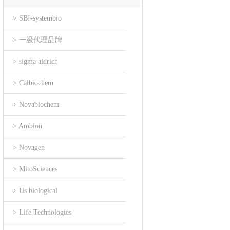
> SBI-systembio
> 一级代理品牌
> sigma aldrich
> Calbiochem
> Novabiochem
> Ambion
> Novagen
> MitoSciences
> Us biological
> Life Technologies