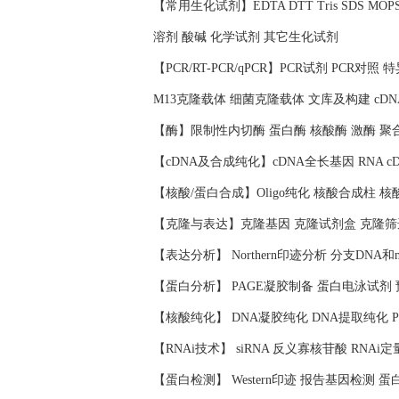
【常用生化试剂】EDTA DTT Tris SDS 
溶剂 酸碱 化学试剂 其它生化试剂
【PCR/RT-PCR/qPCR】PCR试剂 PCR对
M13克隆载体 细菌克隆载体 文库及构建 cD
【酶】限制性内切酶 蛋白酶 核酸酶 激酶 聚
【cDNA及合成纯化】cDNA全长基因 RNA c
【核酸/蛋白合成】Oligo纯化 核酸合成柱 
【克隆与表达】克隆基因 克隆试剂盒 克隆筛
【表达分析】 Northern印迹分析 分支DNA和
【蛋白分析】 PAGE凝胶制备 蛋白电泳试剂
【核酸纯化】 DNA凝胶纯化 DNA提取纯化 
【RNAi技术】 siRNA 反义寡核苷酸 RNAi定
【蛋白检测】 Western印迹 报告基因检测 