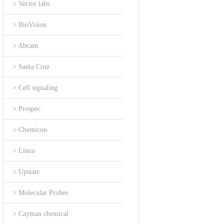
> Vector labs
> BioVision
> Abcam
> Santa Cruz
> Cell signaling
> Prospec
> Chemicon
> Linco
> Upstate
> Molecular Probes
> Cayman chemical