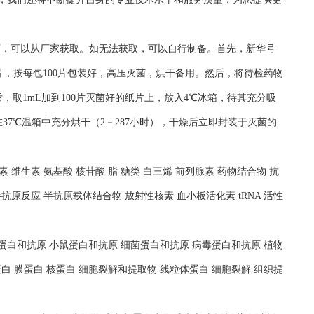
况下，可以从厂家获取。如无法获取，可以自行制备。首先，新华号
片，按每包100片包装好，高压灭菌，烘干备用。然后，将待检药物
，取1mL加到100片灭菌好的纸片上，放入4℃冰箱，待其充分吸
37℃温箱中充分烘干（2－287小时），干燥后立即封装于灭菌的
 维生素 氨基酸 核苷酸 脂 糖类 白三烯 前列腺素 药物结合物 抗
抗原反应 半抗原载体结合物 放射性核素 血小板活化素 tRNA 活性
人蛋白和抗原 小鼠蛋白和抗原 细菌蛋白和抗原 病毒蛋白和抗原 植物
白 膜蛋白 核蛋白 细胞裂解和提取物 线粒体蛋白 细胞裂解 组织提