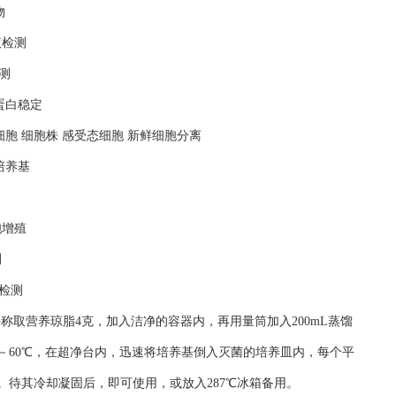
物
液检测
测
蛋白稳定
细胞 细胞株 感受态细胞 新鲜细胞分离
培养基
胞增殖
测
检测
平称取营养琼脂4克，加入洁净的容器内，再用量筒加入200mL蒸馏
50－60℃，在超净台内，迅速将培养基倒入灭菌的培养皿内，每个平
。待其冷却凝固后，即可使用，或放入287℃冰箱备用。