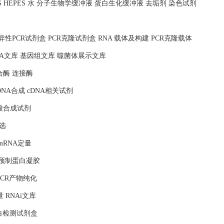
MOPS HEPES 水 分子生物学缓冲液 蛋白生化缓冲液 去垢剂 染色试剂
照 特异性PCR试剂盒 PCR克隆试剂盒 RNA 载体及构建 PCR克隆载体
NA文库 基因组文库 噬菌体展示文库
合酶 连接酶
DNA合成 cDNA相关试剂
核酸合成试剂
选
mRNA定量
 预制蛋白凝胶
PCR产物纯化
量 RNAi文库
蛋白检测试剂盒