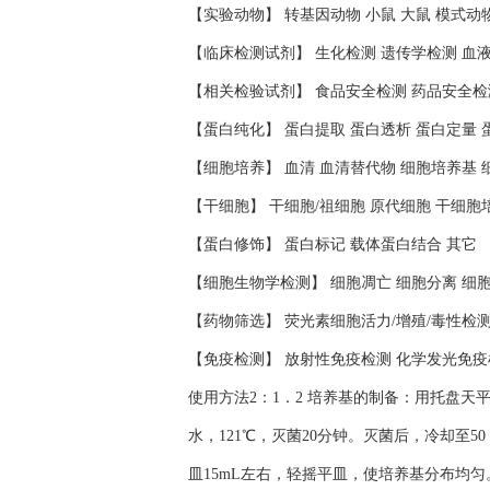
【实验动物】 转基因动物 小鼠 大鼠 模式动
【临床检测试剂】 生化检测 遗传学检测 血
【相关检验试剂】 食品安全检测 药品安全检
【蛋白纯化】 蛋白提取 蛋白透析 蛋白定量 
【细胞培养】 血清 血清替代物 细胞培养基 
【干细胞】 干细胞/祖细胞 原代细胞 干细胞
【蛋白修饰】 蛋白标记 载体蛋白结合 其它
【细胞生物学检测】 细胞凋亡 细胞分离 细
【药物筛选】 荧光素细胞活力/增殖/毒性检
【免疫检测】 放射性免疫检测 化学发光免疫
使用方法2：1．2 培养基的制备：用托盘天
水，121℃，灭菌20分钟。灭菌后，冷却至
皿15mL左右，轻摇平皿，使培养基分布均匀