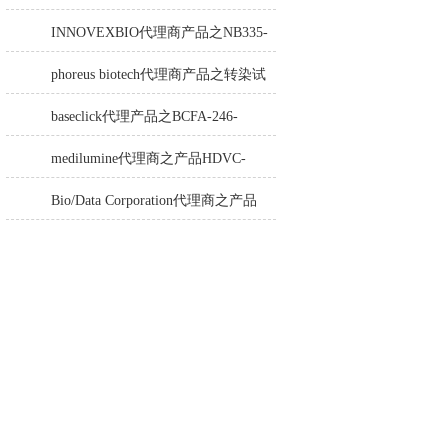
Anti-Turbot IgM monoclonal antibody
INNOVEXBIO代理商产品之NB335-
60-60ML Fc Receptor Blocker – Azide-Free
phoreus biotech代理商产品之转染试
剂BAPtofect-25 5mg kit
baseclick代理产品之BCFA-246-
5mg，Tri-β-GalNAc-PEG3-Azide
medilumine代理商之产品HDVC-
121，Fenestra HDVC动物CT造影剂
Bio/Data Corporation代理商之产品
105997 UPTT™ REAGENT