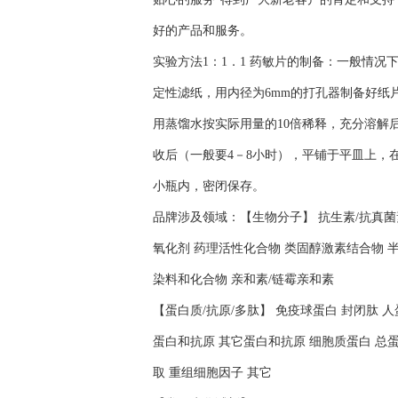
好的产品和服务。
实验方法1：1．1 药敏片的制备：一般情
定性滤纸，用内径为6mm的打孔器制备好纸
用蒸馏水按实际用量的10倍稀释，充分溶解后
收后（一般要4－8小时），平铺于平皿上，在
小瓶内，密闭保存。
品牌涉及领域：【生物分子】 抗生素/抗真菌素
氧化剂 药理活性化合物 类固醇激素结合物 半
染料和化合物 亲和素/链霉亲和素
【蛋白质/抗原/多肽】 免疫球蛋白 封闭肽 
蛋白和抗原 其它蛋白和抗原 细胞质蛋白 总蛋
取 重组细胞因子 其它